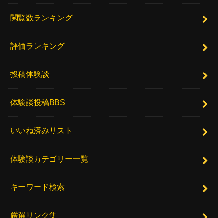
閲覧数ランキング
評価ランキング
投稿体験談
体験談投稿BBS
いいね済みリスト
体験談カテゴリー一覧
キーワード検索
厳選リンク集