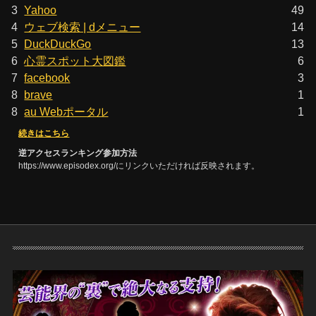
3
Yahoo
49
4
ウェブ検索 | dメニュー
14
5
DuckDuckGo
13
6
心霊スポット大図鑑
6
7
facebook
3
8
brave
1
8
au Webポータル
1
続きはこちら
逆アクセスランキング参加方法
https://www.episodex.org/にリンクいただければ反映されます。