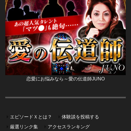
恋愛にお悩みなら～愛の伝道師JUNO
エピソードＸとは？
体験談を投稿する
厳選リンク集
アクセスランキング