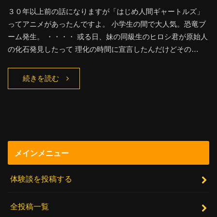
３０年以上前の話になりますが「はじめ人間ギャートルズ」
ってアニメがあったんですよ。 小学生の間で大人気。恐竜ブ
ーム発生。 ・・・・ 或る日、妹の同級生のヒロシ君が原始人
の化石発見したって 理化の時間に宣言したんだけどその…
続きを読む
メインメニュー
体験談を投稿する
全投稿一覧