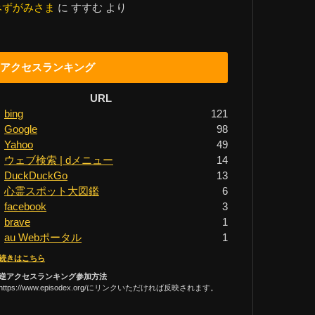
みずがみさま
に
すすむ
より
アクセスランキング
URL
bing
121
Google
98
Yahoo
49
ウェブ検索 | dメニュー
14
DuckDuckGo
13
心霊スポット大図鑑
6
facebook
3
brave
1
au Webポータル
1
続きはこちら
逆アクセスランキング参加方法
https://www.episodex.org/にリンクいただければ反映されます。