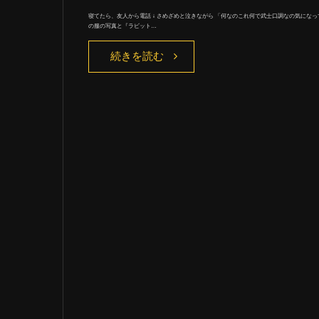
寝てたら、友人から電話 ↓ さめざめと泣きながら 「何なのこれ何で武士口調なの気になって
の服の写真と『ラビット…
続きを読む