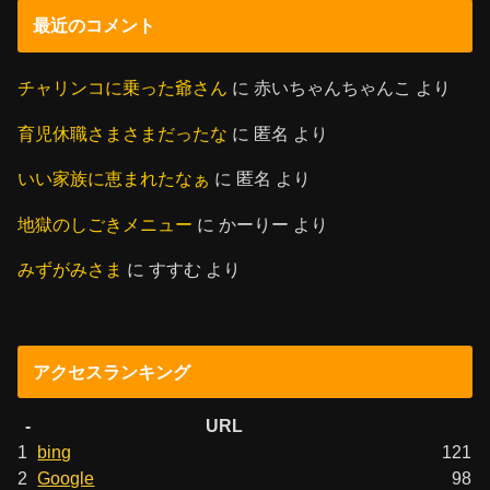
最近のコメント
チャリンコに乗った爺さん
に
赤いちゃんちゃんこ
より
育児休職さまさまだったな
に
匿名
より
いい家族に恵まれたなぁ
に
匿名
より
地獄のしごきメニュー
に
かーりー
より
みずがみさま
に
すすむ
より
アクセスランキング
-
URL
1
bing
121
2
Google
98