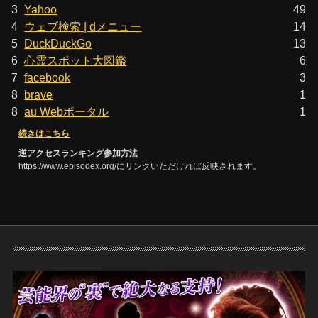
3
Yahoo
49
4
ウェブ検索 | dメニュー
14
5
DuckDuckGo
13
6
心霊スポット大図鑑
6
7
facebook
3
8
brave
1
8
au Webポータル
1
続きはこちら
逆アクセスランキング参加方法
https://www.episodex.org/にリンクいただければ反映されます。