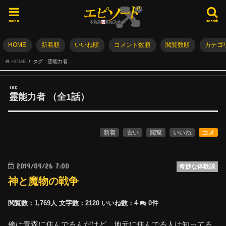
menu
search
HOME
新着順
いいね順
コメント数順
閲覧数順
カテゴ
HOME
タグ : 霊能力者
TAG
霊能力者
（全
1
話）
新着
古い
閲覧
いいね
コメ
2019/09/26 7:00
奇妙な体験談
神と魔物の戦争
閲覧数：1,769人
文字数：2120
いいね数：
4
0件
俺は青森に住んでるんだけど、地元に住んでる人は知ってる