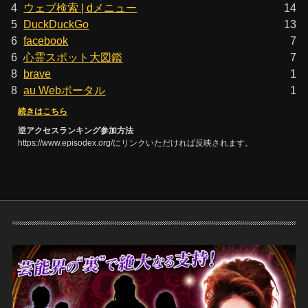
4
ウェブ検索 | dメニュー
14
5
DuckDuckGo
13
6
facebook
7
6
心霊スポット大図鑑
7
8
brave
1
8
au Webポータル
1
続きはこちら
逆アクセスランキング参加方法
https://www.episodex.org/にリンクいただければ反映されます。