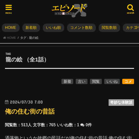
menu
search
HOME
新着順
いいね順
コメント数順
閲覧数順
カテゴ
HOME
タグ : 龍の絵
TAG
龍の絵
（全
1
話）
新着
古い
閲覧
いいね
コメ
2024/07/30 7:00
奇妙な体験談
俺の住む街の昔話
閲覧数：513人
文字数：765
いいね数：
1
0件
洒落怖というか故郷の民話だが俺の住む街の昔話 俺の住む街