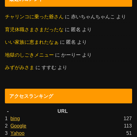
チャリンコに乗った爺さん
に
赤いちゃんちゃんこ
より
育児休職さまさまだったな
に
匿名
より
いい家族に恵まれたなぁ
に
匿名
より
地獄のしごきメニュー
に
かーりー
より
みずがみさま
に
すすむ
より
アクセスランキング
-
URL
1
bing
127
2
Google
113
3
Yahoo
51