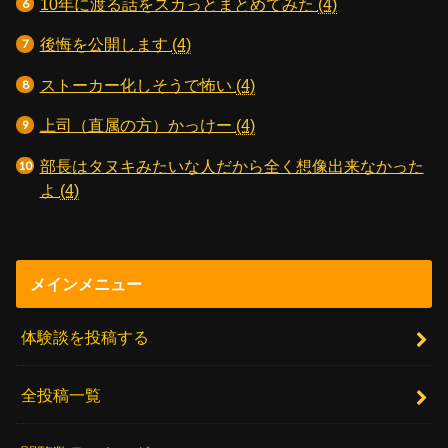
10年に渡る話をスカっとまとめてみた
(4)
後悔を公開します
(4)
ストーカー化しそうで怖い
(4)
上司（直属の方）かっけー
(4)
部長はタヌキみたいな人だから全く想像出来なかった
よ
(4)
メインメニュー
体験談を投稿する
全投稿一覧