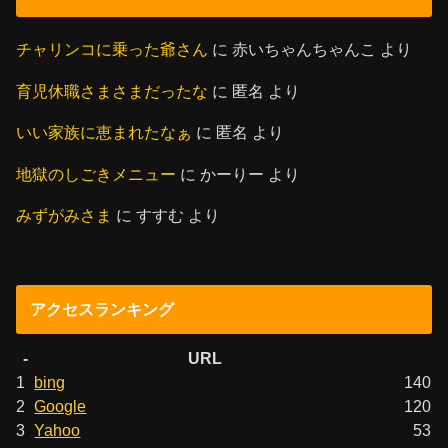
チャリンコに乗った爺さん
に
赤いちゃんちゃんこ
より
育児休職さまさまだったな
に
匿名
より
いい家族に恵まれたなぁ
に
匿名
より
地獄のしごきメニュー
に
かーりー
より
みずがみさま
に
すすむ
より
アクセスランキング
-
URL
1
bing
140
2
Google
120
3
Yahoo
53