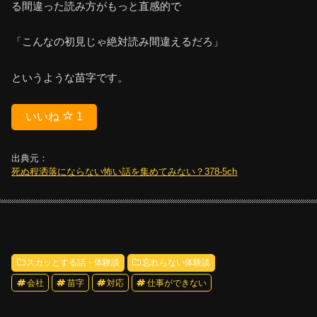
る間違った読み方がもっと直感的で
「こんなの初見じゃ絶対読み間違えるだろ」
というような苗字です。
いいね
1
出典元：
死ぬ程洒落にならない怖い話を集めてみない？378-5ch
スカッとする話・体験談
忘れらない体験談
会社
苗字
対応
仕事ができない