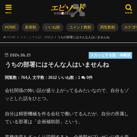
menu
search
HOME
新着順
いいね順
コメント数順
閲覧数順
カテゴ
HOME
スカッとする話・体験談
うちの部署にはそんな人はいませんね
2024.06.21
スカッとする話・体験談
うちの部署にはそんな人はいませんね
閲覧数：764人
文字数：2612
いいね数：
1
0件
会社関係の怖い話が盛り上がってるみたいなので、自分もゾ
ッとした話をひとつ。
自分は精密機械を作る会社で働いてるんだが、自分の所属し
ている部署は「企画補助部」という。
業務内容をざっくり説明すると、企画部がプレゼンに使う資