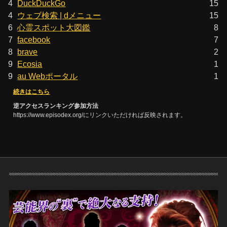
4
DuckDuckGo
15
4
ウェブ検索 | dメニュー
15
6
心霊スポット大図鑑
8
7
facebook
7
8
brave
2
9
Ecosia
1
9
au Webポータル
1
続きはこちら
逆アクセスランキング参加方法
https://www.episodex.org/にリンクいただければ反映されます。