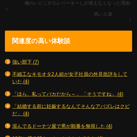
俺のいとこがエレベーターしか使えなくなった理由
黒い人達
関連度の高い体験談
強い部下
(7)
不細工なキモオタ2人組が女子社員の外見批評をして
いた
(4)
「ほら、私ってバカだから～」 「そうですね」
(4)
「結婚する前に妊娠するなんてそんなアバズレはクビ
だ」
(4)
混んでるドーナツ屋で男が順番を無視した
(4)