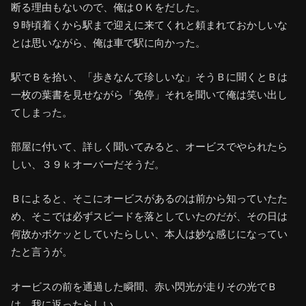
断る理由もないので、俺はＯＫをだした。
９時頃着くから駅まで迎えに来てくれと頼まれておかしいな
とは思いながら、俺は車で駅に向かった。
駅でＢを拾い、「歩きなんて珍しいな」そうＢに聞くとＢは
一枚の葉書を見せながら「免停」それを聞いて俺は笑い出し
てしまった。
部屋に付いて、詳しく聞いてみると、オービスでやられたら
しい、３９ｋオーバーだそうだ。
Ｂによると、そこにオービスがあるのは前から知っていたた
め、そこでは必ずスピードを落としていたのだが、その日は
何故かボケッとしていたらしい、本人は妙な感じになってい
たと言うが。
オービスの前を通過した瞬間、赤い閃光が走りその光でＢ
は、我に返ったらしい。