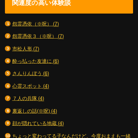
関連度の高い体験談
怨霊憑依（※呪）
(7)
怨霊憑依３（※呪）
(7)
市松人形
(7)
酔っ払った友達に
(6)
さんりんぼう
(6)
心霊スポット
(4)
７人の兵隊
(4)
裏返しの話(※呪)
(4)
顔が隠れている地蔵
(4)
ちょっと変わってる子なんだけど、今度おまえも一緒