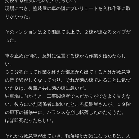
交換する程度のものだったらしい。
現場につき、塗装屋の車の隣にプレリュードを入れ作業に取
りかかった。
そのマンションは２０階建て以上で、２棟が連なるタイプだ
った。
車を止めた側の、反対に位置する棟から作業を始めたらし
い。
３０分程たって作業を終えた部屋から出てくると外が救急車
の音で騒がしくなっており、それが隣の棟であることに気づ
いたＢは、後輩と共に隣の棟に急いだ。
駐車場に向かうと、工事関係者で人だかりができよく見えな
い、後ろにいた関係者に聞いたところ塗装屋さんが、１９階
の廊下の補修中に、バランスを崩し転落したのだそうだ。
ほぼ即死だったらしい。
それから救急車が出ていき、転落場所が気になったＢは、人