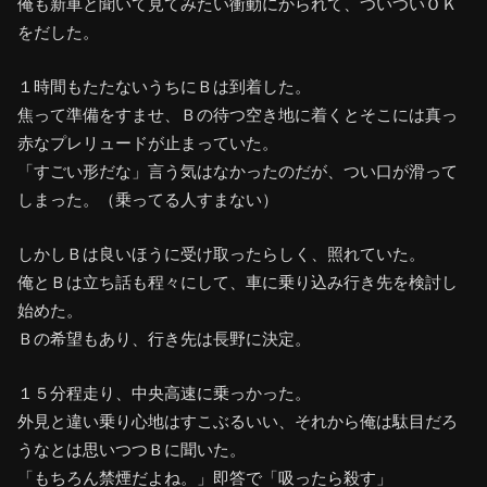
俺も新車と聞いて見てみたい衝動にかられて、ついついＯＫ
をだした。
１時間もたたないうちにＢは到着した。
焦って準備をすませ、Ｂの待つ空き地に着くとそこには真っ
赤なプレリュードが止まっていた。
「すごい形だな」言う気はなかったのだが、つい口が滑って
しまった。（乗ってる人すまない）
しかしＢは良いほうに受け取ったらしく、照れていた。
俺とＢは立ち話も程々にして、車に乗り込み行き先を検討し
始めた。
Ｂの希望もあり、行き先は長野に決定。
１５分程走り、中央高速に乗っかった。
外見と違い乗り心地はすこぶるいい、それから俺は駄目だろ
うなとは思いつつＢに聞いた。
「もちろん禁煙だよね。」即答で「吸ったら殺す」