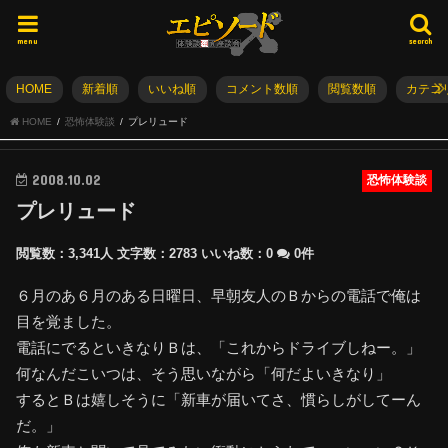
menu
search
HOME
新着順
いいね順
コメント数順
閲覧数順
カテゴ
HOME
恐怖体験談
プレリュード
2008.10.02
恐怖体験談
プレリュード
閲覧数：3,341人
文字数：2783
いいね数：
0
0件
６月のあ６月のある日曜日、早朝友人のＢからの電話で俺は
目を覚ました。
電話にでるといきなりＢは、「これからドライブしねー。」
何なんだこいつは、そう思いながら「何だよいきなり」
するとＢは嬉しそうに「新車が届いてさ、慣らしがしてーん
だ。」