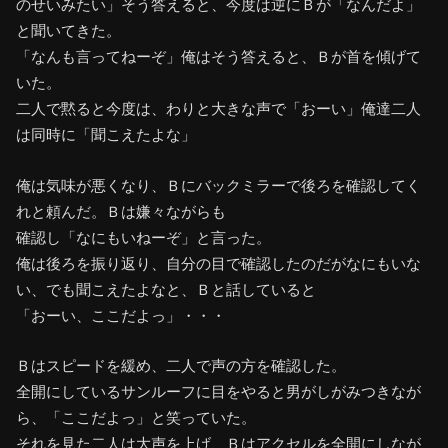
のせいみたい」そう答えると、今度は逆にＢが「なんだよ」
と聞いてきた。
「なんも言ってねーぞ」俺はそう答えると、Ｂが首を傾げて
いた。
二人で黙ると今度は、わりと大きな声で「おーい」俺達二人
は同時に「聞こえたよな」
俺は気味が悪くなり、Ｂにバックミラーで後ろを確認してく
れと頼んだ。Ｂは嫌々ながらも
確認し「なにもいねーぞ」と言った。
俺は後ろを振り返り、自分の目で確認したのだがなにもいな
い、でも聞こえたよなと、Ｂと話していると
「おーい、ここだよっ」・・・
Ｂはスピードを緩め、二人で声の方を確認した。
全開にしているサンルーフに目をやると男がしがみつきなが
ら、「ここだよっ」と笑っていた。
それを見た二人は大声を上げ、Ｂはアクセルを全開にしなが