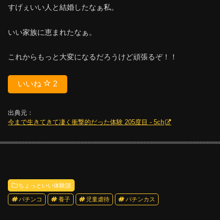
すげぇいい人と結婚したなぁ私。
いい家族に恵まれたなぁ。
これからもっと大変になるだろうけど頑張るぞ！！
いいね
2
出典元：
今まで生きてきて凄く衝撃的だった体験 205度目 - 5ch
ちょっといい体験談
パチンコ
養子
児童虐待
パチンカス