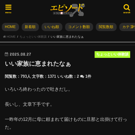
menu
search
HOME
新着順
いいね順
コメント数順
閲覧数順
カテゴ
HOME
ちょっといい体験談
いい家族に恵まれたなぁ
2025.08.27
ちょっといい体験談
いい家族に恵まれたなぁ
閲覧数：793人
文字数：1371
いいね数：
2
1件
いろいろ終わったので吐きだし。
長いし、文章下手です。
一昨年の12月に母に頼まれて届けものに旦那と出掛けて行っ
た。