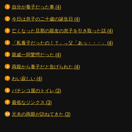
自分が養子だった事
(4)
今日は息子の二十歳の誕生日
(4)
亡くなった旦那の親友の息子を引き取った話
(4)
「私養子だったの！？」→父「あっ・・・」
(4)
親戚一同驚愕だった
(4)
両親から養子だと告げられた
(4)
わい寂しい
(4)
パチンコ屋のトイレ
(3)
最低なジンクス
(3)
元夫の両親が訪ねてきた
(3)