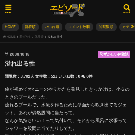
menu
search
HOME
新着順
いいね順
コメント数順
閲覧数順
カテゴ
HOME
恥ずかしい体験談
溢れ出る性
2008.10.18
恥ずかしい体験談
溢れ出る性
閲覧数：3,702人
文字数：523
いいね数：
0
0件
俺が初めてオ○ニーのやりかたを発見したきっかけは、小６の
ときのプールだった。
流れるプールで、水流を作るために壁面から吹き出てるジェ
ット。あれが偶然股間に当たって。
なんか気持ちいい！って気付いて、それから風呂に水張って
シャワーを股間に当てたりしてた。