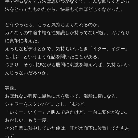
手でやるなんて方法は思いつかなくて、こんな回りくどい方
法をとってたものだから、快感もそれほどじゃなかった。
どうやったら、もっと気持ちよくなれるのか。
ガキなりの中途半端な性知識しか持ってない俺は、ガキなり
に真摯に考えた。
えっちなビデオとかで、気持ちいいとき「イクー、イクー」
と叫ぶ、というような話を聞いたことがある。
つまり、そう叫びながら股間に刺激を与えれば、気持ちいい
んじゃないだろうか。
実践。
おぼれない程度に風呂に水を張って、湯船に横になる。
シャワーをスタンバイ。よし、叫ぶぞ。
「いくー、いくー」と叫んでみたけど、一向に変化がない。
おかしい。もう一度。
その作業に熱中していた俺は、耳が水面下に位置してたもあ
って、