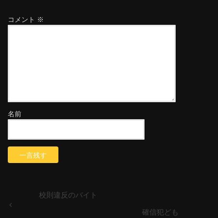
コメント
※
名前
校則違反のバイト
確信犯ども