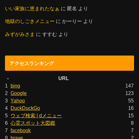
いい家族に恵まれたなぁ
に
匿名
より
地獄のしごきメニュー
に
かーりー
より
みずがみさま
に
すすむ
より
アクセスランキング
-
URL
1
bing
147
2
Google
123
3
Yahoo
55
4
DuckDuckGo
16
5
ウェブ検索 | dメニュー
15
6
心霊スポット大図鑑
8
7
facebook
7
8
brave
2