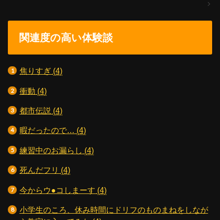
関連度の高い体験談
焦りすぎ
(4)
衝動
(4)
都市伝説
(4)
暇だったので…
(4)
練習中のお漏らし
(4)
死んだフリ
(4)
今からウ●コしまーす
(4)
小学生のころ、休み時間にドリフのものまねをしなが