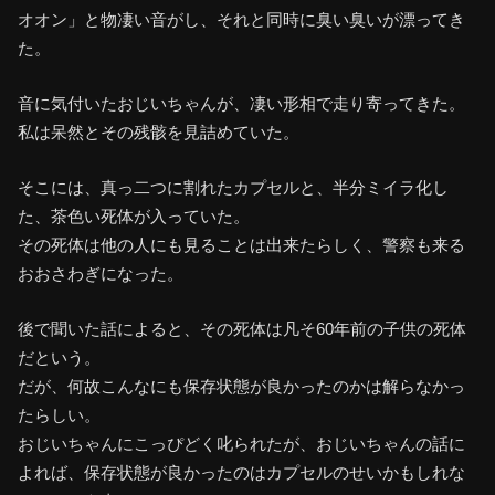
オオン」と物凄い音がし、それと同時に臭い臭いが漂ってき
た。
音に気付いたおじいちゃんが、凄い形相で走り寄ってきた。
私は呆然とその残骸を見詰めていた。
そこには、真っ二つに割れたカプセルと、半分ミイラ化し
た、茶色い死体が入っていた。
その死体は他の人にも見ることは出来たらしく、警察も来る
おおさわぎになった。
後で聞いた話によると、その死体は凡そ60年前の子供の死体
だという。
だが、何故こんなにも保存状態が良かったのかは解らなかっ
たらしい。
おじいちゃんにこっぴどく叱られたが、おじいちゃんの話に
よれば、保存状態が良かったのはカプセルのせいかもしれな