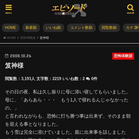
menu
search
HOME
新着順
いいね順
コメント数順
閲覧数順
カテゴ
HOME
恐怖体験談
笈神様
2008.10.26
恐怖体験談
笈神様
閲覧数：3,193人
文字数：2219
いいね数：
2
0件
その日の夜、私は久し振りに母に添い寝してもらいました。
母に、「あらあら・・・ もう1人で寝れるんじゃなかった
の。」
と言われながらも、恐怖に打ち勝つ事は出来ず、そのまま朝
を迎える事となりました。
もう雪は完全に溶けていました。親に出来事を話しました