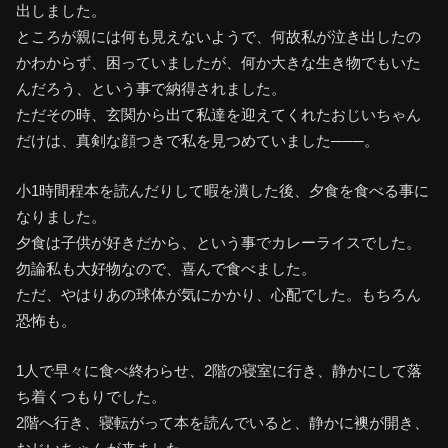
出しました。
ところが親には何も見えないようで、何故私が泣き出したの
かわからず、困っていましたが、何か大きな生き物でもいた
んだろう、という事で納得されました。
ただその時、玄関から出て私達を迎えてくれたおじいちゃん
だけは、真剣な顔つきで私を見つめていました───。
小1時間程本を読んだりして暇を潰した後、夕食を食べる事に
なりました。
夕食は子供が好きだから、という事でカレーライスでした。
勿論私も大好物なので、喜んで食べました。
ただ、やはりあの球体が気にかかり、心配でした。もちろん
恐怖も。
1人で早々に食べ終わらせ、2階の寝室に行き、静かにして落
ち着くつもりでした。
2階へ行き、寝転がって本を読んでいると、静かに襖が開き、