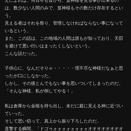
えによれば、何百年も昔から、笈神様を見る事が出来るの
は、数少ない人間のみで、笈神様もその数だけ存在するとい
う。
見える者はそれを祭り、管理しなければならない事になって
いるという。
また、この話は、この地域の人間は誰もが知っており、天罰
を避けて悪い行いはまったくしないという。
こんな話だった。
子供心に、なんだそりゃ・・・・・理不尽な神様だなぁと思
ったが口にしなかった。
しかし、その後とんでもない事を思いついてしまったのだ。
「そんな神様、私が倒してやる！」
私は倉庫から金槌を持ち出し、未だに庭に見える神に近づい
ていった。
そして思い切って、真上から振り下ろしたのだ。
直撃する瞬間、「ドゴゥォォォォォォォォオオオオオオオオ