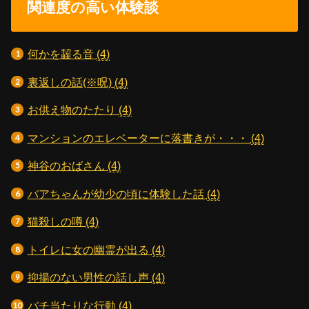
関連度の高い体験談
何かを齧る音
(4)
裏返しの話(※呪)
(4)
お供え物のたたり
(4)
マンションのエレベーターに落書きが・・・
(4)
神谷のおばさん
(4)
バアちゃんが幼少の頃に体験した話
(4)
猫殺しの噂
(4)
トイレに女の幽霊が出る
(4)
抑揚のない男性の話し声
(4)
バチ当たりな行動
(4)