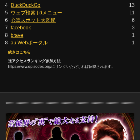
4
DuckDuckGo
13
5
ウェブ検索 | dメニュー
11
6
心霊スポット大図鑑
6
7
facebook
3
8
brave
1
8
au Webポータル
1
続きはこちら
逆アクセスランキング参加方法
https://www.episodex.org/にリンクいただければ反映されます。