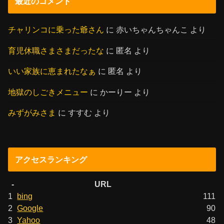
最近のコメント
チャリンコに乗った爺さん
に
赤いちゃんちゃんこ
より
育児休職さまさまだったな
に
匿名
より
いい家族に恵まれたなぁ
に
匿名
より
地獄のしごきメニュー
に
かーりー
より
みずがみさま
に
すすむ
より
アクセスランキング
-
URL
1
bing
111
2
Google
90
3
Yahoo
48