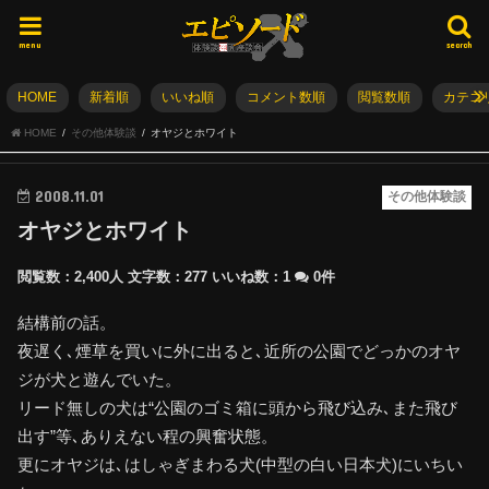
menu
search
HOME
新着順
いいね順
コメント数順
閲覧数順
カテゴ
HOME
その他体験談
オヤジとホワイト
2008.11.01
その他体験談
オヤジとホワイト
閲覧数：2,400人
文字数：277
いいね数：
1
0件
結構前の話。
夜遅く､煙草を買いに外に出ると､近所の公園でどっかのオヤ
ジが犬と遊んでいた。
リード無しの犬は“公園のゴミ箱に頭から飛び込み､また飛び
出す”等､ありえない程の興奮状態。
更にオヤジは､はしゃぎまわる犬(中型の白い日本犬)にいちい