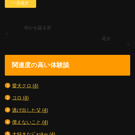
何かを齧る音
花火
関連度の高い体験談
愛犬クロ
(4)
コロ
(4)
逃げ出した父
(4)
償えないこと
(4)
大好きなｼﾞｬｯｷー
(4)