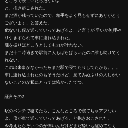
ところで寝ていたら危ないよ
と、抱き起こされた。
まだ酒が残っていたので、相手をよく見もせずにありがとう
ございます、と答えた。
危ないし僕が送っていってあげるよ、と言うが 早いか無理や
り引きずられて車に連れ込まれた。
腕を振りほどこうとしても力が叶わない。
まだ十二時過ぎで駅前に人もぱらぱらいたのに誰も助けてく
れない。
この出来事がなかったらまだ駅で寝てたりしてたかも。。。
車に連れ込まれたのもそうだけど、見てみぬふりの人しかい
ないことのが私にとっては怖かったでつ。
証言その2
駅のベンチで寝てたら、こんなところで寝てちゃアブない
よ、僕が車で送っていってあげる、と抱きおこされた。
今考えたらそいつのが怖いんだけどまだ酔いも醒めてなく