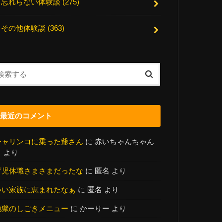
忘れらない体験談
(275)
その他体験談
(363)
最近のコメント
チャリンコに乗った爺さん
に
赤いちゃんちゃん
こ
より
育児休職さまさまだったな
に
匿名
より
いい家族に恵まれたなぁ
に
匿名
より
地獄のしごきメニュー
に
かーりー
より