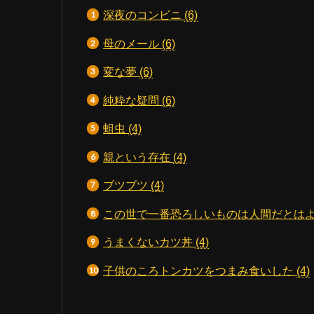
深夜のコンビニ
(6)
母のメール
(6)
変な夢
(6)
純粋な疑問
(6)
蛆虫
(4)
親という存在
(4)
ブツブツ
(4)
この世で一番恐ろしいものは人間だとは
うまくないカツ丼
(4)
子供のころトンカツをつまみ食いした
(4)