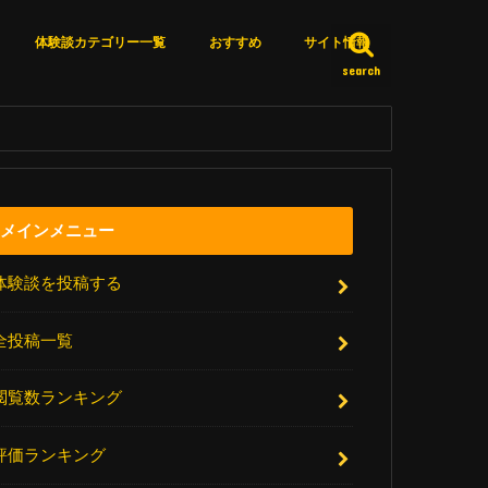
体験談カテゴリー一覧
おすすめ
サイト情報
search
カテゴリー一覧
体験談詳細検索
いいね済みリスト
エピソードＸとは？
サイト更新情報
厳選リンク集
アクセスランキング
お問い合わせ
メインメニュー
体験談を投稿する
全投稿一覧
閲覧数ランキング
評価ランキング