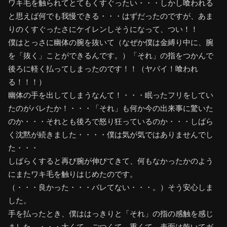
ワキ毛を触られてとてもくすぐったい・・・しかし喰われる
と思えば何でも我慢できる・・・はずだったのですが、あま
りのくすぐったさにケイレンしそうになって、つい！！
僕はとっさに幽体の腕を抜いて（なぜか僕は金縛り中に、腕
を「抜く」ことができるんです。）「それ」の指をつかんで
後ろに軽く払ってしまったのです！！（ヤバイ！喰われ
る！！！）
幽体の手を出してしまうなんて！・・・眠ったフリをしてい
たのがバレたか！・・・「それ」も何か今の出来事に驚いた
のか・・・それとも後ろで怒り狂っているのか・・・しばら
く沈黙が続きました・・・・僕は気が気ではありませんでし
た・・・
しばらくすると再び腕が伸びてきて、何もなかったかのよう
にまたワキ毛を触りはじめたのです。
（・・・良かった・・・バレてない・・・。）そう安心しま
した。
手を払ったとき、僕ははっきりと「それ」の指の感触を感じ
ました。・・・太くて、ごつくて、重くて、表面は乾いてガ