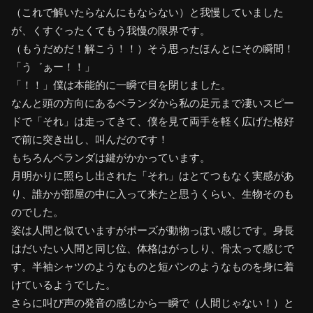
（これで解いたらなんにもならない）と我慢していました
が、くすぐったくてもう我慢の限界です。
（もうだめだ！解こう！！）そう思ったほんとにその瞬間！
「う゛ぁー！！」
「！！」僕は本能的に一瞬で目を閉じました。
なんと頭の方向にあるベランダから私の足元まで凄いスピー
ドで「それ」は走ってきて、僕を見て両手を軽く広げた格好
で前に突き出し、叫んだのです！
もちろんベランダは鍵がかかっています。
月明かりに照らし出された「それ」はとてつもなく実感があ
り、誰かが部屋の中に入って来たと思うくらい、生物そのも
のでした。
姿は人間と似ていますがポーズが動物っぽい感じです。身長
はだいたい人間と同じ位、体格はがっしり、骨太って感じで
す。半袖シャツのようなものと短パンのようなものを身に着
けているようでした。
さらに叫び声の発音の感じから一瞬で（人間じゃない！）と