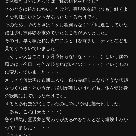
霊体験も自分にとっては一種の研究材料でした。
そのときは確かに怖い、だけど、霊現象を紐（ひも）解くよ
うな興味深いヒントがあったりするわけです。
そのため、そのときは１ヶ月程何もなく平和に過ごしていた
僕は少し霊体験を求めていたところがありました。
その日、早く寝た私は夜中にふと目を覚まし、テレビなどを
見てくつろいでいました。
（そういえばここ１ヶ月位何もないな・・・。）という僕の
思いは（今日こそ何か起きればいいのに・・・）というもの
に変わっていました・・・。
さっそく僕は再び布団に入り、自ら金縛りになりそうな状態
をつくり出すというか、説明が難しいけれども、体を受け身
の状態にしていったわけです。
するとあれほど眠っていたのに急に眠気に襲われました。
（あぁ、これは来る・・・）
急な眠気は霊現象と関わりがあるのをなんとなく経験上わか
っていました・・・・
「ベチャン！」