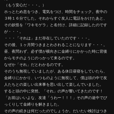
（もう安心だ・・・。）
ホっとため息をつき、電気をつけ、時間をチェック。夜中の
３時１６分でした。それからすぐ友人に電話をかけたあと、
その妖怪を「ワキモゲラ」と名付け、詳細に記録したのです
が・・・。
・・・「それは」まだ存在していたのです・・・。
その後、１ヶ月間つきまとわされることになります・・・。
昼、夜問わず、必ず僕が横向きに金縛りにかかった時に背後
からモチのようにのっかって来るのです。
なぜか「それ」だとわかるのです。
そのうち無視していましたが、ある休日昼寝をしていたら、
金縛りにかかり、いつものように無視して、僕は頭の中で友
人たちとの楽しい出来事を思い出して楽しんでいました。
すると頭の中に突然、「それ」の声が響いてきたのです！
「お前はいいよな、友達「うわー！！！」その声の途中でび
っくりして金縛りを解きました。
その声の続きは何だったのでしょうか。だいたい検討はつき