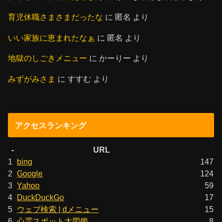
育児休職さまさまだったな
に
匿名
より
いい家族に恵まれたなぁ
に
匿名
より
地獄のしごきメニュー
に
かーりー
より
みずがみさま
に
すすむ
より
アクセスランキング
-
URL
1
bing
147
2
Google
124
3
Yahoo
59
4
DuckDuckGo
17
5
ウェブ検索 | dメニュー
15
6
心霊スポット大図鑑
8