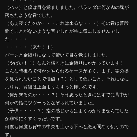
（ハッ）と僕は目を覚ましました。ベランダに何か肉の塊が
落ちたような音でした。
（あぁ寝てたのか・・・これは来るな・・・）その音は普段
聞くことがないような音でしたが特に気にしませんでし
た・・・・
・・・・・（来た！！）
バーンと金縛りになって驚いて目を覚ましました。
（やばい！！）なんと横向きに金縛りにかかっています！
こんな時後ろで何かをやられるケースが多く、まず、霊の姿
を見られないことで価値（？）として低いこと、それになに
よりも、背後は正面よりもずっと怖いのです。
（何か来るのか・・・？）そう思ったときにはすでに背中が
何かの指にツツーっとなぞられていました。
（子供・・・・？）指の感じからはよくわかりませんでした
が非常にくすぐったいです。
何度も何度も背中の中央を上から下へと絶え間なく伝うので
す。