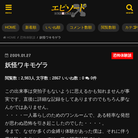
menu
search
HOME
新着順
いいね順
コメント数順
閲覧数順
カテゴ
HOME
恐怖体験談
妖怪ワキモゲラ
2009.01.27
恐怖体験談
妖怪ワキモゲラ
閲覧数：2,983人
文字数：2867
いいね数：
0
0件
この出来事は突拍子もないように思えるかも知れませんが事
実です。直後に詳細な記録をしてありますのでもちろん夢な
んかではありません。
・・・・一人暮らしのためのワンルームで、ある軽率な発想
が思わぬ恐怖を引き起こしたのでした・・・・。
今まで、なぜか多くの金縛り体験があった僕は、それに伴う