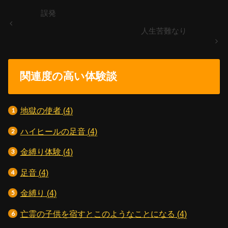
誤発
人生苦難なり
関連度の高い体験談
地獄の使者
(4)
ハイヒールの足音
(4)
金縛り体験
(4)
足音
(4)
金縛り
(4)
亡霊の子供を宿すとこのようなことになる
(4)