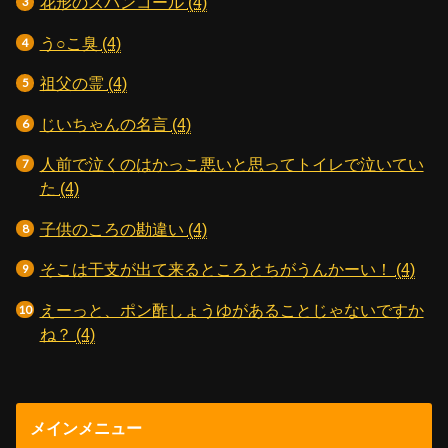
花形のスパンコール
(4)
う○こ臭
(4)
祖父の霊
(4)
じいちゃんの名言
(4)
人前で泣くのはかっこ悪いと思ってトイレで泣いてい
た
(4)
子供のころの勘違い
(4)
そこは干支が出て来るところとちがうんかーい！
(4)
えーっと、ポン酢しょうゆがあることじゃないですか
ね？
(4)
メインメニュー