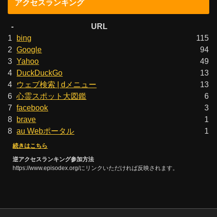
アクセスランキング
-
URL
1
bing
115
2
Google
94
3
Yahoo
49
4
DuckDuckGo
13
4
ウェブ検索 | dメニュー
13
6
心霊スポット大図鑑
6
7
facebook
3
8
brave
1
8
au Webポータル
1
続きはこちら
逆アクセスランキング参加方法
https://www.episodex.org/にリンクいただければ反映されます。