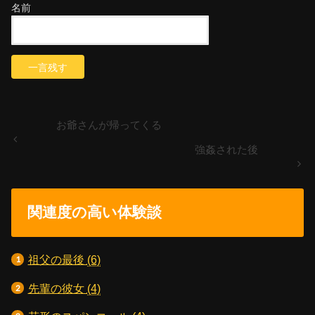
名前
お爺さんが帰ってくる
強姦された後
関連度の高い体験談
祖父の最後
(6)
先輩の彼女
(4)