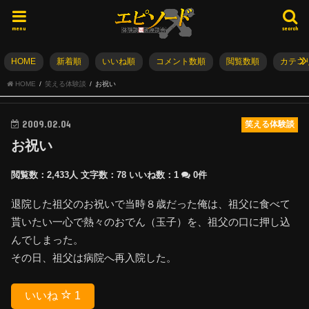
menu
search
HOME
新着順
いいね順
コメント数順
閲覧数順
カテゴ
HOME
笑える体験談
お祝い
2009.02.04
笑える体験談
お祝い
閲覧数：2,433人
文字数：78
いいね数：
1
0件
退院した祖父のお祝いで当時８歳だった俺は、祖父に食べて
貰いたい一心で熱々のおでん（玉子）を、祖父の口に押し込
んでしまった。
その日、祖父は病院へ再入院した。
いいね
1