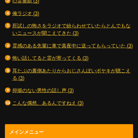
心霊番組
(3)
俺ラジオ
(3)
肝試しの怖さをラジオで紛らわせていたらとんでもな
いニュースが聞こえてきた
(3)
霊感のある先輩に車で真夜中に送ってもらっていた
(3)
怖い話してると霊が寄ってくる
(3)
耳たぶの裏側あたりからおじさんぽいボヤキが聴こえ
る
(3)
抑揚のない男性の話し声
(3)
こんな偶然、あるんですねえ
(3)
メインメニュー