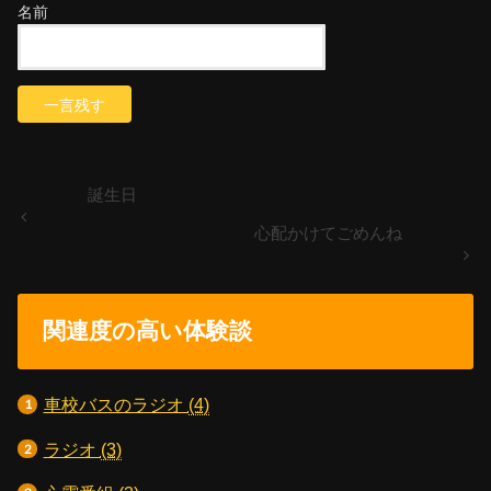
名前
誕生日
心配かけてごめんね
関連度の高い体験談
車校バスのラジオ
(4)
ラジオ
(3)