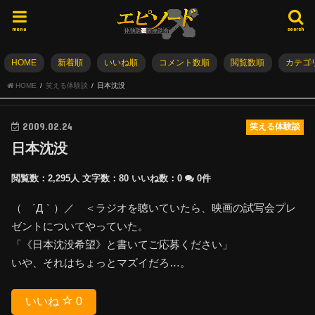
menu
search
HOME
新着順
いいね順
コメント数順
閲覧数順
カテゴ
HOME
笑える体験談
日本沈没
2009.02.24
笑える体験談
日本沈没
閲覧数：2,295人
文字数：80
いいね数：
0
0件
（ ´Д｀）／ ＜ラジオを聴いていたら、映画の試写会プレ
ゼントについてやっていた。
「《日本沈没希望》と書いてご応募ください」
いや、それはちょっとマズイだろ…。
いいね
0