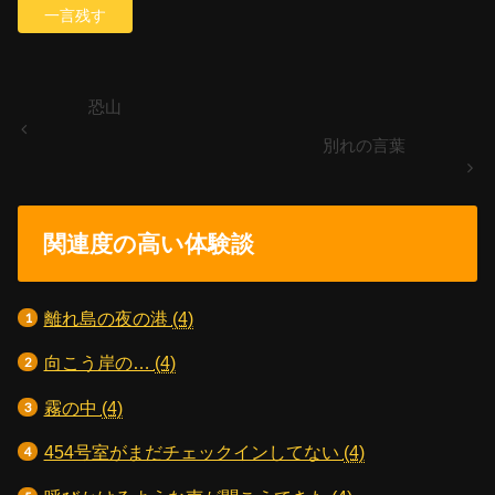
恐山
別れの言葉
関連度の高い体験談
離れ島の夜の港
(4)
向こう岸の…
(4)
霧の中
(4)
454号室がまだチェックインしてない
(4)