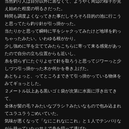
当然釣り人は自分以外に居なくて、ようやく周辺の様子が見
え始めた程度の明るさだった。
時間も調度よくなってきた事だしそろそろ目的の池に行こう
と思ってたら釣り針が引っ掛かった。
当たりかと思って瞬時に竿をシャクってみたけど地球を釣っ
ちゃったみたい。いわゆる根がかり。
少し強めに竿を立ててみたらこちらに寄って来る感覚があっ
たので自分の立ち位置からも近いし、
糸を切らずにたぐりよせて針を取ろうと思ってジワーっと少
しづつ引っ掛かった木か何かを巻き上げた。
あとちょっと、ってところまできて引っ掛かっている物体を
みてギョっとした。
２メートル以上ある黒いゴミ袋が次第に水面に浮き出てき
て、
全体が髪の毛？みたいなブラシ？みたいなもので包み込まれ
てユラユラうごめいていた。
気味が悪くなって「なにこれなにこれ」と１人でテンパりな
がら持っていたハサミで糸を切って逃げた。