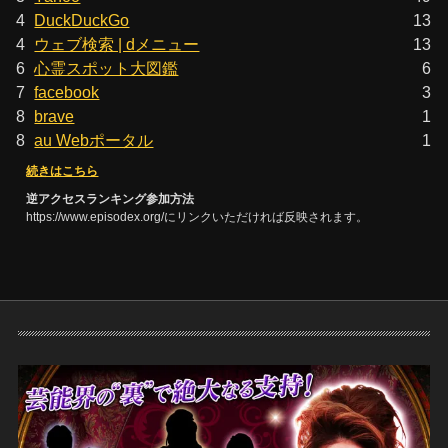
4
DuckDuckGo
13
4
ウェブ検索 | dメニュー
13
6
心霊スポット大図鑑
6
7
facebook
3
8
brave
1
8
au Webポータル
1
続きはこちら
逆アクセスランキング参加方法
https://www.episodex.org/にリンクいただければ反映されます。