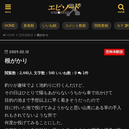
menu
search
HOME
新着順
いいね順
コメント数順
閲覧数順
カテゴ
HOME
恐怖体験談
根がかり
2009.02.12
恐怖体験談
根がかり
閲覧数：2,440人
文字数：540
いいね数：
0
1件
釣りが趣味でよく池釣りに行くんだけど、
その日はひとりで陽もあがらないうちから車で出かけて
目的の池まで予想以上に早く着きそうだったので
目に付いた池で投げてみようかなと思い山奥にある草の手入
れもされてないような所で
何度か投げてみることにした。