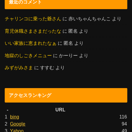
最近のコメント
チャリンコに乗った爺さん
に
赤いちゃんちゃんこ
より
育児休職さまさまだったな
に
匿名
より
いい家族に恵まれたなぁ
に
匿名
より
地獄のしごきメニュー
に
かーりー
より
みずがみさま
に
すすむ
より
アクセスランキング
-
URL
1
bing
116
2
Google
94
3
Yahoo
49