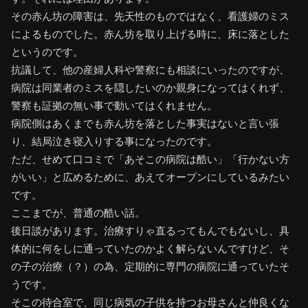
その赤ん坊の障害は、先天性のものではなく、看護婦のミス
によるものでした。赤ん坊を取り上げる時に、床に落とした
というのです。
抗議して、他の産婦人科や警察にも相談にいったのですが、
病院は同業者のミスを隠したいのか親身になってはくれず、
警察も証拠の無い事で動いてはくれません。
病院側はあくまでも赤ん坊を落とした事実はないと言い張
り、結局泣き寝入りする事になったのです。
ただ、せめて口コミで「あそこの病院は酷い」「行かない方
がいい」と広めるために、あえてオープンにしているみたい
です。
ここまでが、普通の酷い話。
後日談があります。治療すりゃ直るってもんでもないし、具
体的に何をしに通っていたのかよく解らないんですけど、そ
の子の治療（？）の為、定期的に専門の病院に通っていたそ
うです。
そこの待合室で、同じ病気の子供を持つお母さんと仲良くな