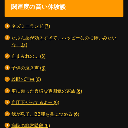
関連度の高い体験談
ネズミーランド
(7)
たぶん薬が効きすぎて、ハッピーなのに怖いみたい
な…
(7)
血まみれの…
(6)
子供の泣き声
(6)
義眼の理由
(6)
車に乗った異様な雰囲気の家族
(6)
血圧下がってるよー
(6)
我が息子、BB弾を鼻につめる
(6)
病院の非常階段
(6)