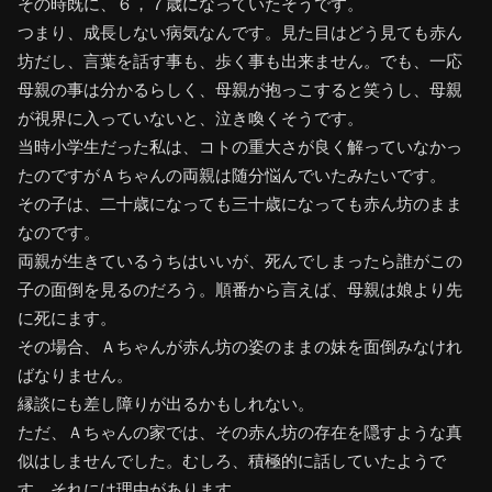
その時既に、６，７歳になっていたそうです。
つまり、成長しない病気なんです。見た目はどう見ても赤ん
坊だし、言葉を話す事も、歩く事も出来ません。でも、一応
母親の事は分かるらしく、母親が抱っこすると笑うし、母親
が視界に入っていないと、泣き喚くそうです。
当時小学生だった私は、コトの重大さが良く解っていなかっ
たのですがＡちゃんの両親は随分悩んでいたみたいです。
その子は、二十歳になっても三十歳になっても赤ん坊のまま
なのです。
両親が生きているうちはいいが、死んでしまったら誰がこの
子の面倒を見るのだろう。順番から言えば、母親は娘より先
に死にます。
その場合、Ａちゃんが赤ん坊の姿のままの妹を面倒みなけれ
ばなりません。
縁談にも差し障りが出るかもしれない。
ただ、Ａちゃんの家では、その赤ん坊の存在を隠すような真
似はしませんでした。むしろ、積極的に話していたようで
す。それには理由があります。