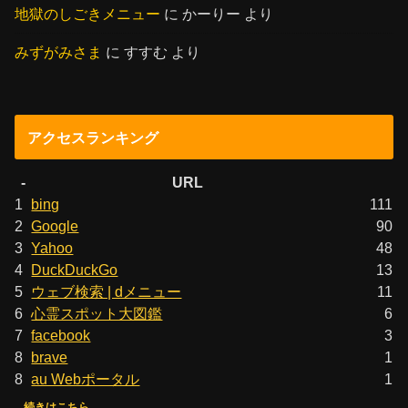
地獄のしごきメニュー
に
かーりー
より
みずがみさま
に
すすむ
より
アクセスランキング
-
URL
1
bing
111
2
Google
90
3
Yahoo
48
4
DuckDuckGo
13
5
ウェブ検索 | dメニュー
11
6
心霊スポット大図鑑
6
7
facebook
3
8
brave
1
8
au Webポータル
1
続きはこちら