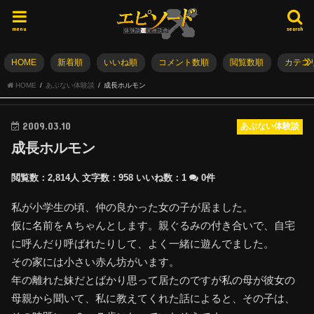
menu
search
HOME
新着順
いいね順
コメント数順
閲覧数順
カテゴ
HOME
あぶない体験談
成長ホルモン
2009.03.10
あぶない体験談
成長ホルモン
閲覧数：2,814人
文字数：958
いいね数：
1
0件
私が小学生の頃、仲の良かった女の子が居ました。
仮に名前をＡちゃんとします。親ぐるみの付き合いで、自宅
に呼んだり呼ばれたりして、よく一緒に遊んでました。
その家には小さい赤ん坊がいます。
年の離れた妹だとばかり思って居たのですが私の母が彼女の
母親から聞いて、私に教えてくれた話によると、その子は、