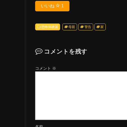
いいね
1
恐怖体験談
母親
警告
家
コメントを残す
コメント
※
名前