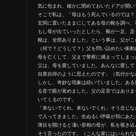
気に包まれ、確かに閉めておいたドアが開い
そこで私は、「母はもう死んでいるのでは？
玄関に置いたままにしてある母の靴を調べ、
もし母が出ていったとしたら、靴が一足、足
靴は、全部ありました。という事は、父がこ
（何で？どうして？）父を問い詰めたい衝動
母を亡くして、父まで警察に捕まってしまっ
父は、母を愛していました。あんなに愛して
自業自得のように思えたのです。（気付かな
しかし、奇妙な現象は続いていました。ある日
る音で眼が覚めました。父の足音ではありませ
いてくるのです。
「来ないでくれ、来ないでくれ」そう念じな
で入ってきました。生ぬるい呼吸が頬にあた
薄目を開けると凄い形相の母が、私を覗き込んで
そう言ったのです。（こんな家にはいられな