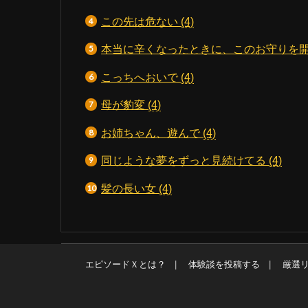
この先は危ない
(4)
本当に辛くなったときに、このお守りを
こっちへおいで
(4)
母が豹変
(4)
お姉ちゃん、遊んで
(4)
同じような夢をずっと見続けてる
(4)
髪の長い女
(4)
エピソードＸとは？
体験談を投稿する
厳選