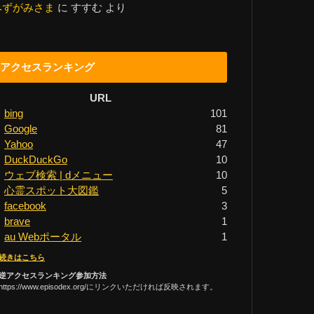
みずがみさま
に
すすむ
より
アクセスランキング
URL
bing
101
Google
81
Yahoo
47
DuckDuckGo
10
ウェブ検索 | dメニュー
10
心霊スポット大図鑑
5
facebook
3
brave
1
au Webポータル
1
続きはこちら
逆アクセスランキング参加方法
https://www.episodex.org/にリンクいただければ反映されます。