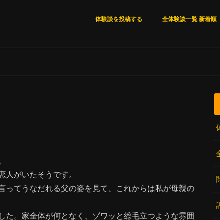
体験談を投稿する
全体験談一覧 新着順
全体験談一覧 新着順
いいね順
閲覧数順
コメント数順
。
恋人がいたそうです。
言ってうなだれる父の姿を見て、これからは私が母親の
した。家全体が何となく、ゾワッと総毛立つような雰囲