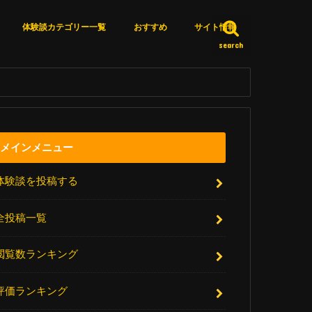
体験談カテゴリー一覧
おすすめ
サイト情報
search
カテゴリー一覧
体験談詳細検索
いいね済みリスト
エピソードＸとは？
サイト更新情報
厳選リンク集
アクセスランキング
お問い合わせ
メインメニュー
体験談を投稿する
全投稿一覧
閲覧数ランキング
評価ランキング