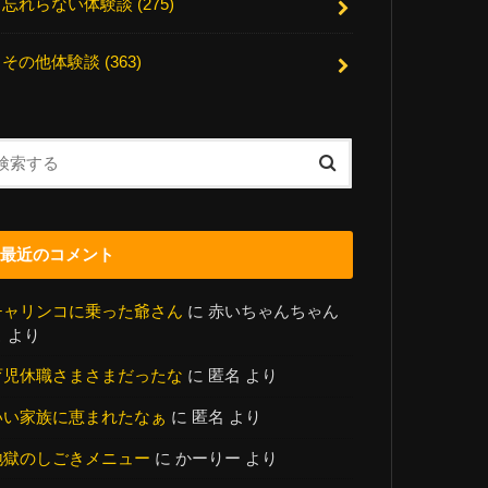
忘れらない体験談
(275)
その他体験談
(363)
最近のコメント
チャリンコに乗った爺さん
に
赤いちゃんちゃん
こ
より
育児休職さまさまだったな
に
匿名
より
いい家族に恵まれたなぁ
に
匿名
より
地獄のしごきメニュー
に
かーりー
より