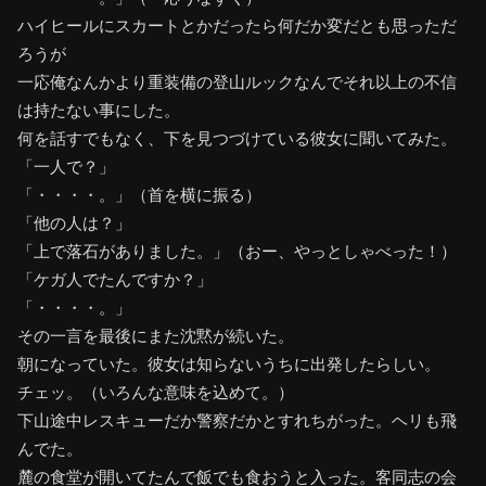
ハイヒールにスカートとかだったら何だか変だとも思っただ
ろうが
一応俺なんかより重装備の登山ルックなんでそれ以上の不信
は持たない事にした。
何を話すでもなく、下を見つづけている彼女に聞いてみた。
「一人で？」
「・・・・。」（首を横に振る）
「他の人は？」
「上で落石がありました。」（おー、やっとしゃべった！）
「ケガ人でたんですか？」
「・・・・。」
その一言を最後にまた沈黙が続いた。
朝になっていた。彼女は知らないうちに出発したらしい。
チェッ。（いろんな意味を込めて。）
下山途中レスキューだか警察だかとすれちがった。ヘリも飛
んでた。
麓の食堂が開いてたんで飯でも食おうと入った。客同志の会