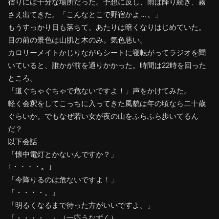
宿りには十分な場所だった。予想に反し、雨は降り続き、霧
さえ出てきた。「こんなとこで野宿かよ…。」
もうすっかり日も落ちて、あたりは暗くなりはじめていた。
目の前の景色は山肌と木のみ。気色悪い。
カロリーメイトかじりながらシートに寝転がってラジオを聞
いていると、誰かが前を通りかかった。時間は22時を回った
ところ。
「道ぐちゃぐちゃで危ないですよ！」声をかけてみた。
軽く会釈をしてこっちに入ってきた風貌は年の頃なら二十歳
ぐらいか。でもなぜ若い女が夜の山をふらふら歩いてるん
だ？
以下会話
「懐中電灯とかないんですか？」
｢・・・・。」
「今降りるのは危ないですよ！」
「・・・・。」
「明るくなるまで待った方がいいですよ。」
「・・・・。」（一応うなずく）