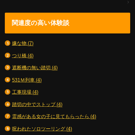
関連度の高い体験談
嫌な物
(7)
つり橋
(4)
遮断機の無い踏切
(4)
531Ｍ列車
(4)
工事現場
(4)
踏切の中でストップ
(4)
霊感がある女の子に見てもらったら
(4)
呪われたソロツーリング
(4)