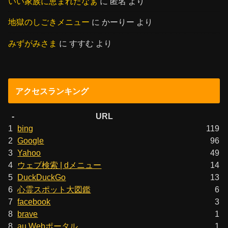
いい家族に恵まれたなぁ
に
匿名
より
地獄のしごきメニュー
に
かーりー
より
みずがみさま
に
すすむ
より
アクセスランキング
-
URL
1
bing
119
2
Google
96
3
Yahoo
49
4
ウェブ検索 | dメニュー
14
5
DuckDuckGo
13
6
心霊スポット大図鑑
6
7
facebook
3
8
brave
1
8
au Webポータル
1