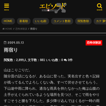
menu
search
HOME
新着順
いいね順
コメント数順
閲覧数順
カテゴ
HOME
恐怖体験談
雨宿り
2009.05.13
恐怖体験談
雨宿り
閲覧数：2,899人
文字数：881
いいね数：
0
0件
山はこりごりだ。
随分昔の話になるが、ある山に登った。実名出すと色々記録
が残ってるんでよろしくない為、すべて伏せさせてもらう。
下山途中雨に降られ、適当な雨具を持たなかった俺は山腹の
土手がえぐられているような場所を見つけ、そこで雨をやり
すごそうと腰を下ろした。多少降り込んではくるが一時の雨