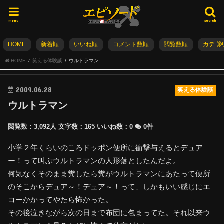
menu
search
HOME
新着順
いいね順
コメント数順
閲覧数順
カテゴ
HOME
笑える体験談
ウルトラマン
2009.06.28
笑える体験談
ウルトラマン
閲覧数：3,092人
文字数：165
いいね数：
0
0件
小学２年くらいのころドッポン便所に衝撃与えるとデュア
ー！って叫ぶウルトラマンの人形落としたんだよ。
何気なくそのまま糞したら糞がウルトラマンにあたって便所
のそこからデュア～！デュア～！って、しかもいい感じにエ
コーかかってやたら怖かった。
その後泣きながら次の日まで布団に包まってた。それ以来ウ