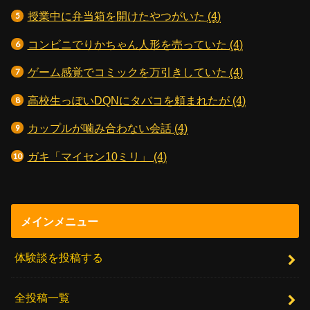
授業中に弁当箱を開けたやつがいた
(4)
コンビニでりかちゃん人形を売っていた
(4)
ゲーム感覚でコミックを万引きしていた
(4)
高校生っぽいDQNにタバコを頼まれたが
(4)
カップルが噛み合わない会話
(4)
ガキ「マイセン10ミリ」
(4)
メインメニュー
体験談を投稿する
全投稿一覧