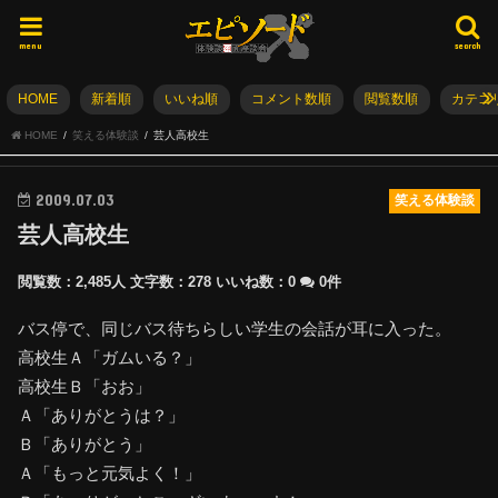
menu
search
HOME
新着順
いいね順
コメント数順
閲覧数順
カテゴ
HOME
笑える体験談
芸人高校生
2009.07.03
笑える体験談
芸人高校生
閲覧数：2,485人
文字数：278
いいね数：
0
0件
バス停で、同じバス待ちらしい学生の会話が耳に入った。
高校生Ａ「ガムいる？」
高校生Ｂ「おお」
Ａ「ありがとうは？」
Ｂ「ありがとう」
Ａ「もっと元気よく！」