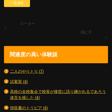
ローター
掴む手
関連度の高い体験談
二人のやりとり
(7)
試着室
(4)
高校の全校集会で校長が後世に語り継がれるであろう
迷言を残した
(4)
領収書のトリビア
(4)