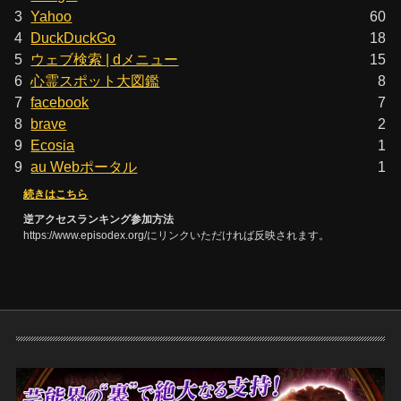
3
Yahoo
60
4
DuckDuckGo
18
5
ウェブ検索 | dメニュー
15
6
心霊スポット大図鑑
8
7
facebook
7
8
brave
2
9
Ecosia
1
9
au Webポータル
1
続きはこちら
逆アクセスランキング参加方法
https://www.episodex.org/にリンクいただければ反映されます。