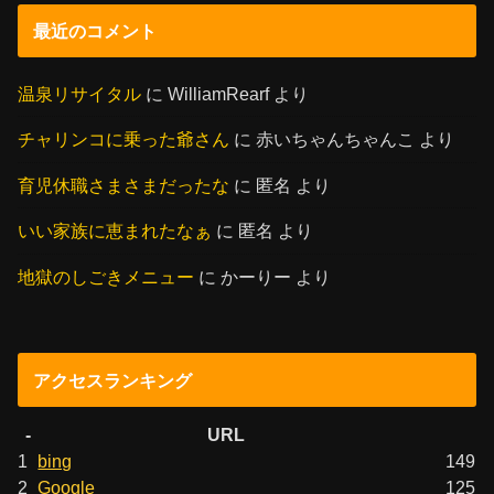
最近のコメント
温泉リサイタル
に
WilliamRearf
より
チャリンコに乗った爺さん
に
赤いちゃんちゃんこ
より
育児休職さまさまだったな
に
匿名
より
いい家族に恵まれたなぁ
に
匿名
より
地獄のしごきメニュー
に
かーりー
より
アクセスランキング
-
URL
1
bing
149
2
Google
125