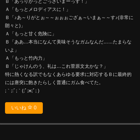
Ｂ「あっりがっとごっざいまーっす！」
Ａ「もっとメロディアスに！」
Ｂ「♪あ～りがとぉ～～ぉぉぉござぁ～いまぁ～～す♪(非常に
朗々と)」
Ａ「もっと甘く危険に」
Ｂ「ああ…本当になんて美味そうなガムなんだ……たまらな
いよ」
Ａ「もっと竹内力」
Ｂ「じゃけんのう、礼は…これ菅原文太かな？」
特に熱くなる訳でもなくあらゆる要求に対応するＢに最終的
には唐突に飽きたらしく普通にガム食べてた。
;｀;:ﾞ;｀(;ﾟ;ж;ﾟ; )
いいね
0