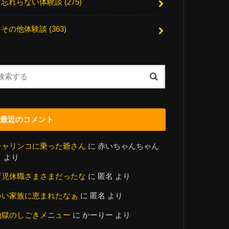
忘れらない体験談
(275)
その他体験談
(363)
最近のコメント
チャリンコに乗った爺さん
に
赤いちゃんちゃん
こ
より
育児休職さまさまだったな
に
匿名
より
いい家族に恵まれたなぁ
に
匿名
より
地獄のしごきメニュー
に
かーりー
より