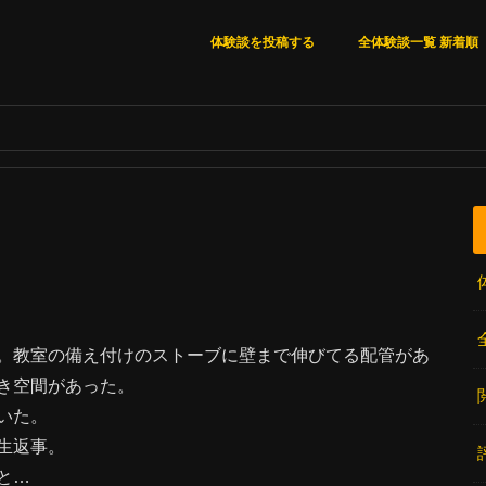
体験談を投稿する
全体験談一覧 新着順
全体験談一覧 新着順
いいね順
閲覧数順
コメント数順
。教室の備え付けのストーブに壁まで伸びてる配管があ
き空間があった。
いた。
生返事。
と…