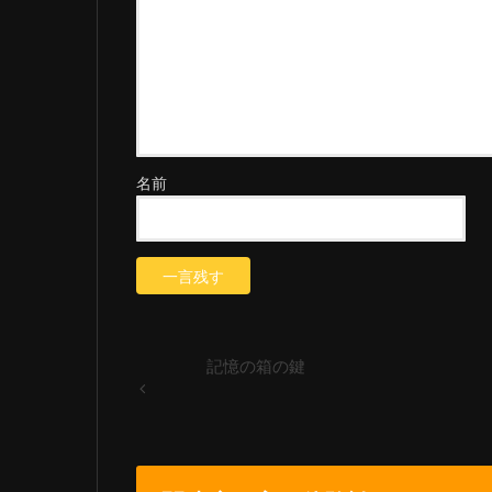
名前
記憶の箱の鍵