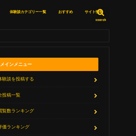
体験談カテゴリー一覧
おすすめ
サイト情報
search
カテゴリー一覧
体験談詳細検索
いいね済みリスト
エピソードＸとは？
サイト更新情報
厳選リンク集
アクセスランキング
お問い合わせ
メインメニュー
体験談を投稿する
全投稿一覧
閲覧数ランキング
評価ランキング