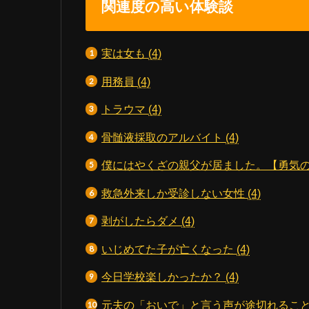
関連度の高い体験談
実は女も
(4)
用務員
(4)
トラウマ
(4)
骨髄液採取のアルバイト
(4)
僕にはやくざの親父が居ました。【勇気
救急外来しか受診しない女性
(4)
剥がしたらダメ
(4)
いじめてた子が亡くなった
(4)
今日学校楽しかったか？
(4)
元夫の「おいで」と言う声が途切れるこ