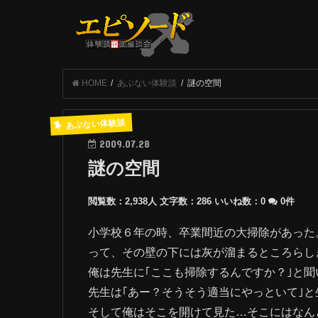
HOME
あぶない体験談
謎の空間
あぶない体験談
2009.07.28
謎の空間
閲覧数：2,938人
文字数：286
いいね数：
0
0件
小学校６年の時、卒業間近の大掃除があった
って、その壁の下には灰が溜まるところらし
俺は先生に｢ここも掃除するんですか？｣と聞
先生は｢あー？そうそう適当にやっといて｣と
そして俺はそこを開けて見た…そこにはなん