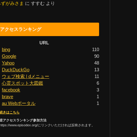
みずがみさま
に
すすむ
より
アクセスランキング
URL
bing
110
Google
90
Yahoo
48
DuckDuckGo
13
ウェブ検索 | dメニュー
11
心霊スポット大図鑑
6
facebook
3
brave
1
au Webポータル
1
続きはこちら
逆アクセスランキング参加方法
https://www.episodex.org/にリンクいただければ反映されます。