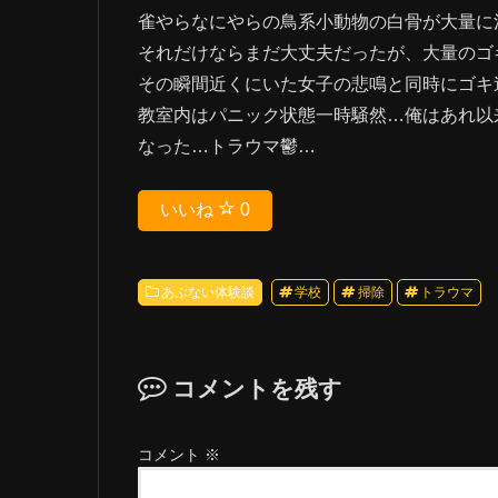
雀やらなにやらの鳥系小動物の白骨が大量に
それだけならまだ大丈夫だったが、大量のゴ
その瞬間近くにいた女子の悲鳴と同時にゴキ
教室内はパニック状態一時騒然…俺はあれ以
なった…トラウマ鬱…
いいね
0
あぶない体験談
学校
掃除
トラウマ
コメントを残す
コメント
※