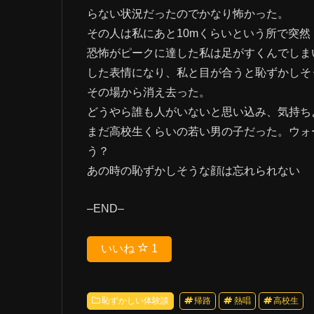
らない状況だったのでかなり怖かった。
その人は私にあと10mくらいという所で突
恐怖がピークに達した私は足がすくんでしま
した表情になり、私と目が合うと恥ずかしそ
その場から消え去った。
どうやら誰も人がいないと思い込み、気持ち
まだ高校生くらいの若い男の子だった。ウォ
う？
あの時の恥ずかしそうな顔は忘れられない
–END–
いいね
1
恥ずかしい体験談
帰路
熱唱
高校生