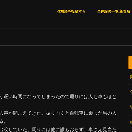
体験談を投稿する
全体験談一覧 新着順
全体験談一覧 新着順
いいね順
閲覧数順
コメント数順
り遅い時間になってしまったので通りには人も車もほと
の声が聞こえてきた。振り向くと自転車に乗った男の人
る。
出没していた。周りには他に誰もおらず、車さえ見当た