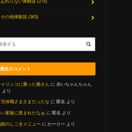
忘れらない体験談
(275)
その他体験談
(363)
最近のコメント
チャリンコに乗った爺さん
に
赤いちゃんちゃん
こ
より
育児休職さまさまだったな
に
匿名
より
いい家族に恵まれたなぁ
に
匿名
より
地獄のしごきメニュー
に
かーりー
より