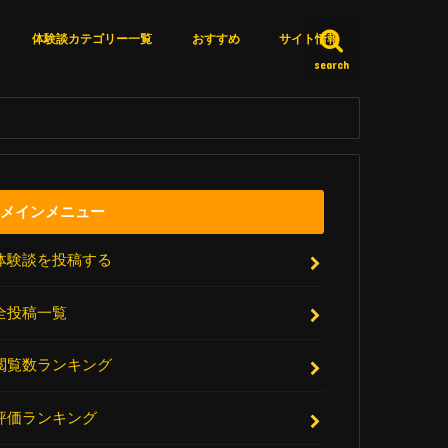
体験談カテゴリー一覧
おすすめ
サイト情報
search
カテゴリー一覧
体験談詳細検索
いいね済みリスト
エピソードＸとは？
サイト更新情報
厳選リンク集
アクセスランキング
お問い合わせ
メインメニュー
体験談を投稿する
全投稿一覧
閲覧数ランキング
評価ランキング