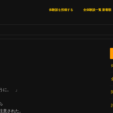
体験談を投稿する
全体験談一覧 新着順
全体験談一覧 新着順
いいね順
閲覧数順
コメント数順
うに。 」
ら
注意された。