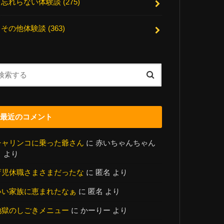
忘れらない体験談
(275)
その他体験談
(363)
最近のコメント
チャリンコに乗った爺さん
に
赤いちゃんちゃん
こ
より
育児休職さまさまだったな
に
匿名
より
いい家族に恵まれたなぁ
に
匿名
より
地獄のしごきメニュー
に
かーりー
より