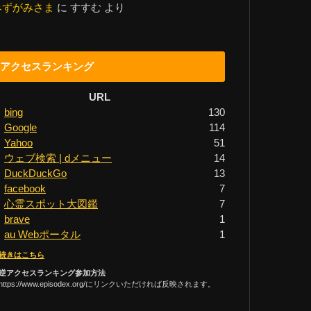
みずがみさま
に
すすむ
より
アクセスランキング
URL
bing
130
Google
114
Yahoo
51
ウェブ検索 | dメニュー
14
DuckDuckGo
13
facebook
7
心霊スポット大図鑑
7
brave
1
au Webポータル
1
続きはこちら
逆アクセスランキング参加方法
https://www.episodex.org/にリンクいただければ反映されます。