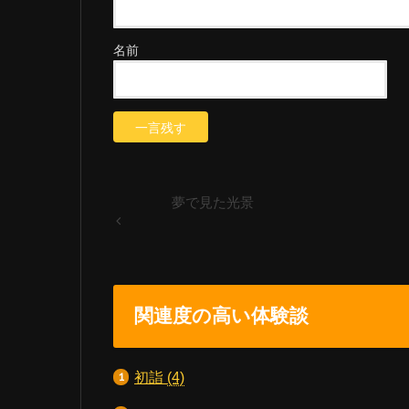
名前
夢で見た光景
関連度の高い体験談
初詣
(4)