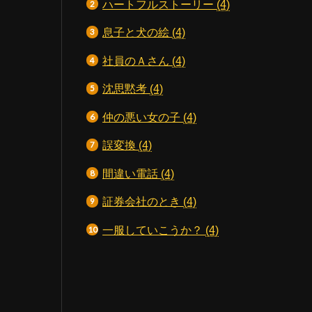
ハートフルストーリー
(4)
息子と犬の絵
(4)
社員のＡさん
(4)
沈思黙考
(4)
仲の悪い女の子
(4)
誤変換
(4)
間違い電話
(4)
証券会社のとき
(4)
一服していこうか？
(4)