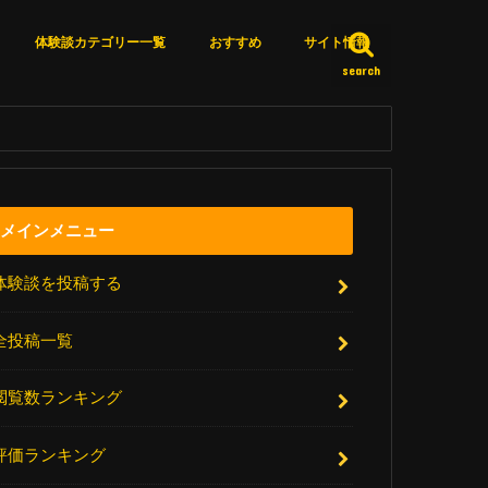
体験談カテゴリー一覧
おすすめ
サイト情報
search
カテゴリー一覧
体験談詳細検索
いいね済みリスト
エピソードＸとは？
サイト更新情報
厳選リンク集
アクセスランキング
お問い合わせ
メインメニュー
体験談を投稿する
全投稿一覧
閲覧数ランキング
評価ランキング