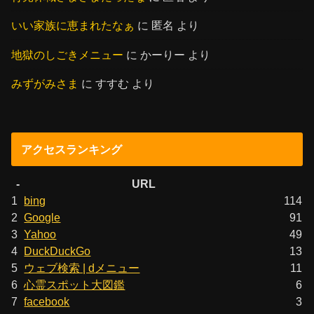
いい家族に恵まれたなぁ
に
匿名
より
地獄のしごきメニュー
に
かーりー
より
みずがみさま
に
すすむ
より
アクセスランキング
-
URL
1
bing
114
2
Google
91
3
Yahoo
49
4
DuckDuckGo
13
5
ウェブ検索 | dメニュー
11
6
心霊スポット大図鑑
6
7
facebook
3