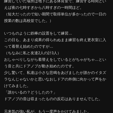
練習していた場所は地下にある体育室で、練習する時間とい
えば夜の七時すぎから八時すぎの一時間ほど。
（短大だったので短い期間で取得単位が多かったので一日の
授業の数は高校並でした。）
いつものように鉄棒の設置をして練習…
この日も、あまり成果の得られぬまま練習を終え更衣室に入
って着替え始めたのですが…
（ちなみに私と友達2人の計3人）
おしゃべりしながら着替えをしているとがちゃがちゃ…とい
う音と共にドアノブが動き始めたのです。
少し驚いて、私達は小さな悲鳴をあげましたが誰かのイタズ
ラなんじゃないかと思いなおしドアの外側に向かって声をか
けてみました。
「誰かいるの？どうしたの？」
ドアノブの音は収まったものの反応はありませんでした。
元来気の強い私が、もう一度声をかけてみました。