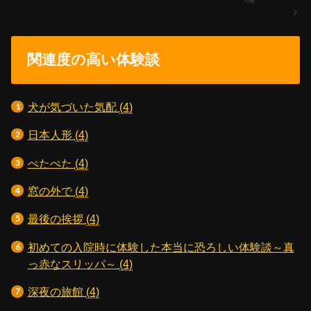
関連度の高い体験談
犬が気づいた気配
(4)
日本人形
(4)
ぺたぺた
(4)
窓の外で
(4)
最後の挨拶
(4)
初めての入院時に体験した本当に恐ろしい体験談～真
っ赤なスリッパ～
(4)
深夜の旅館
(4)