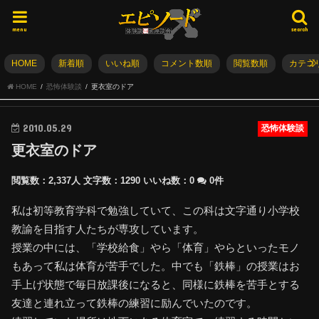
menu
search
HOME
新着順
いいね順
コメント数順
閲覧数順
カテゴ
HOME
恐怖体験談
更衣室のドア
2010.05.29
恐怖体験談
更衣室のドア
閲覧数：2,337人
文字数：1290
いいね数：
0
0件
私は初等教育学科で勉強していて、この科は文字通り小学校
教諭を目指す人たちが専攻しています。
授業の中には、「学校給食」やら「体育」やらといったモノ
もあって私は体育が苦手でした。中でも「鉄棒」の授業はお
手上げ状態で毎日放課後になると、同様に鉄棒を苦手とする
友達と連れ立って鉄棒の練習に励んでいたのです。