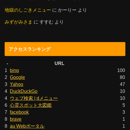
地獄のしごきメニュー
に
かーりー
より
みずがみさま
に
すすむ
より
アクセスランキング
-
URL
1
bing
100
2
Google
80
3
Yahoo
47
4
DuckDuckGo
10
4
ウェブ検索 | dメニュー
10
6
心霊スポット大図鑑
5
7
facebook
3
8
brave
1
8
au Webポータル
1