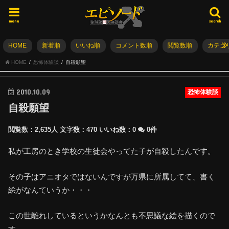
menu
search
HOME
新着順
いいね順
コメント数順
閲覧数順
カテゴ
HOME
恐怖体験談
自殺願望
2010.10.09
恐怖体験談
自殺願望
閲覧数：2,635人
文字数：470
いいね数：
0
0件
私が工房のとき学校の生徒会やってた子が自殺したんです。
その子はアニオタではないんですが万県に所属してて、書く
絵がなんていうか・・・
この世離れしているというかなんとも不思議な絵を描くので
す。