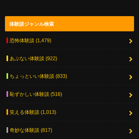
体験談ジャンル検索
恐怖体験談
(1,479)
あぶない体験談
(922)
ちょっといい体験談
(833)
恥ずかしい体験談
(516)
笑える体験談
(1,013)
奇妙な体験談
(817)