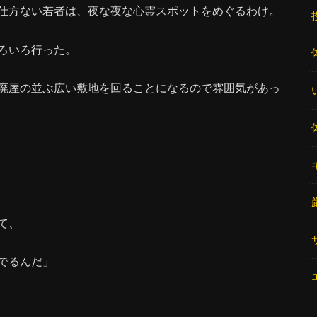
仕方ない若者は、夜な夜な心霊スポットをめぐるわけ。
ろいろ行った。
廃屋の並ぶ広い敷地を回ることになるので雰囲気があっ
て、
でるんだ」