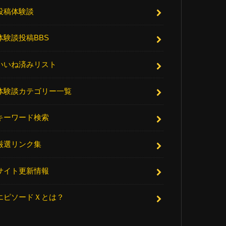
投稿体験談
体験談投稿BBS
いいね済みリスト
体験談カテゴリー一覧
キーワード検索
厳選リンク集
サイト更新情報
エピソードＸとは？