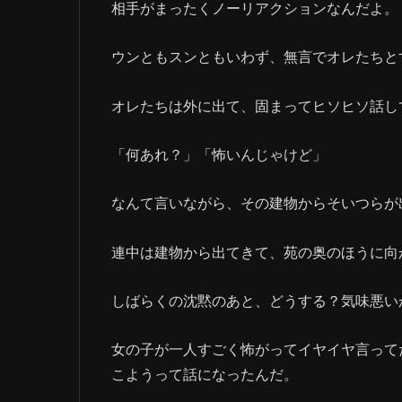
相手がまったくノーリアクションなんだよ。
ウンともスンともいわず、無言でオレたちと
オレたちは外に出て、固まってヒソヒソ話し
「何あれ？」「怖いんじゃけど」
なんて言いながら、その建物からそいつらが
連中は建物から出てきて、苑の奥のほうに向
しばらくの沈黙のあと、どうする？気味悪い
女の子が一人すごく怖がってイヤイヤ言って
こようって話になったんだ。