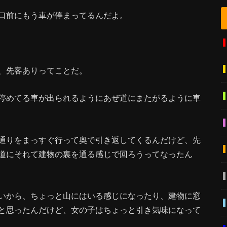
口前にもう車が停まってるんだよ。
、先客ありってことだ。
停めてる車が出られるようにあぜ道にまたがるように車
通りをまっすぐ行って奥で引き返してくるんだけど、先
道にそれて建物の裏を通る感じで回ろうってなったん
いから、ちょっと山にはいる感じになったり、建物に窓
と思ったんだけど、女の子はちょっと引き気味になって