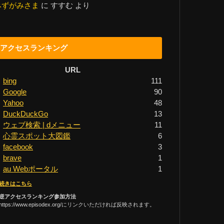
みずがみさま
に
すすむ
より
アクセスランキング
URL
bing
111
Google
90
Yahoo
48
DuckDuckGo
13
ウェブ検索 | dメニュー
11
心霊スポット大図鑑
6
facebook
3
brave
1
au Webポータル
1
続きはこちら
逆アクセスランキング参加方法
https://www.episodex.org/にリンクいただければ反映されます。