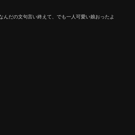
なんだの文句言い終えて、でも一人可愛い娘おったよ