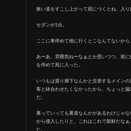
狭い道をすこし上がって苑につくとね、入り
セダンが1台。
ここに車停めて他に行くとこなんてないから
あーあ、雰囲気ねーなぁとか思いつつ、前に
を停めて苑に入った。
いつもは渡り廊下なんかと交差するメインの
客と鉢合わせたくなかったから、ちょっと脇
だ。
裏っていっても裏道なんかがあるわけじゃな
から侵入したりと、これはこれで新鮮だなぁ
た。