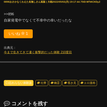
0898おさかなくわえた名無しさん垢版 | 大砲2022/05/02(月) 19:17:44.75ID:WTtKCKDy2
>>896
自家発電中でなくて不幸中の幸いだったな
いいね
1
出典元：
今まで生きてきて凄く衝撃的だった体験 210度目
忘れらない体験談
社寮
幽霊
覗き見
エロ漫画
コメントを残す