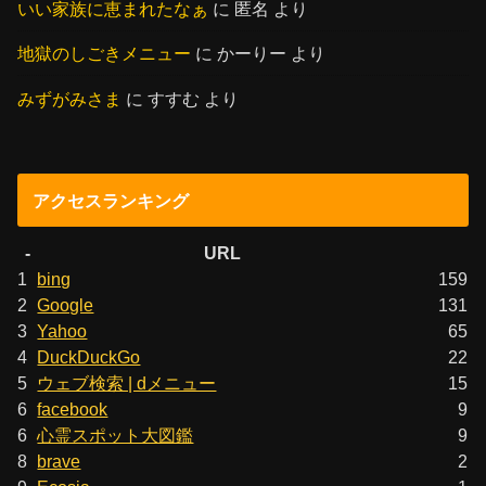
いい家族に恵まれたなぁ
に
匿名
より
地獄のしごきメニュー
に
かーりー
より
みずがみさま
に
すすむ
より
アクセスランキング
-
URL
1
bing
159
2
Google
131
3
Yahoo
65
4
DuckDuckGo
22
5
ウェブ検索 | dメニュー
15
6
facebook
9
6
心霊スポット大図鑑
9
8
brave
2