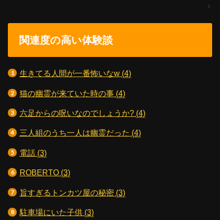
関連度の高い体験談
生きてる人間が一番怖いなw
(4)
猫の幽霊が来ていた時の事
(4)
六足からの呪いなのでしょうか?
(4)
三人組のうち一人は幽霊だった
(4)
電話
(3)
ROBERTO
(3)
旨すぎるトンカツ屋の秘密
(3)
駐車場にいた子供
(3)