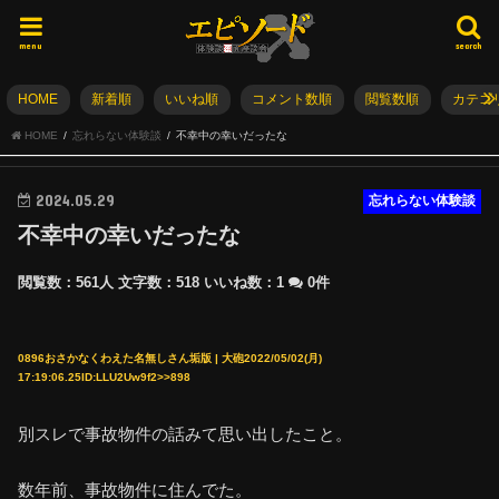
menu
search
HOME
新着順
いいね順
コメント数順
閲覧数順
カテゴ
HOME
忘れらない体験談
不幸中の幸いだったな
2024.05.29
忘れらない体験談
不幸中の幸いだったな
閲覧数：561人
文字数：518
いいね数：
1
0件
0896おさかなくわえた名無しさん垢版 | 大砲2022/05/02(月)
17:19:06.25ID:LLU2Uw9f2>>898
別スレで事故物件の話みて思い出したこと。
数年前、事故物件に住んでた。