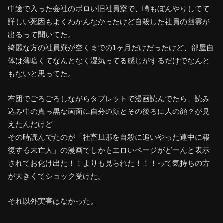
中途で入った会社のボロい旧社員寮で、噂もぼんやりしてて
詳しい死因もよくわかんなかったけど自殺した社員の幽霊が
出るって聞いてた。
綺麗な方の社員寮が空くまでの1ヶ月だけだったけど、部屋自
体は薄暗くてなんとなく湿気ってる感じがするだけでなんと
もないと思ってた。
布団でごろごろしながらタブレットで漫画読んでたら、読み
込み中の真っ黒な画面に自分の顔とその後ろに人の顔？が見
えたんだけど
その時読んでたのが「社畜旦那を自殺に追いやった連中に報
復する未亡人」の漫画でしかもエロいページがどーんと表示
されてお化け出た！！よりも見られた！！！って気持ちの方
が大きくてショック受けた。
それ以外実害はなかった。