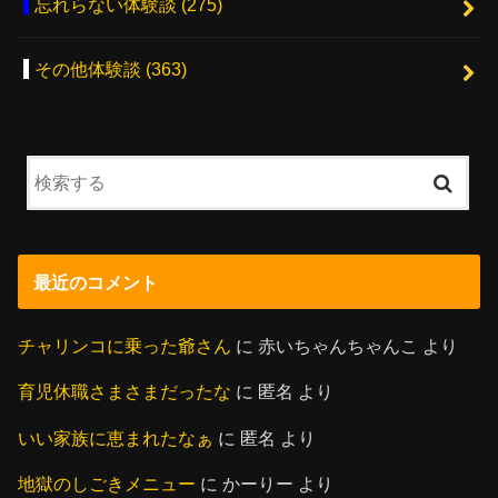
忘れらない体験談
(275)
その他体験談
(363)
最近のコメント
チャリンコに乗った爺さん
に
赤いちゃんちゃんこ
より
育児休職さまさまだったな
に
匿名
より
いい家族に恵まれたなぁ
に
匿名
より
地獄のしごきメニュー
に
かーりー
より