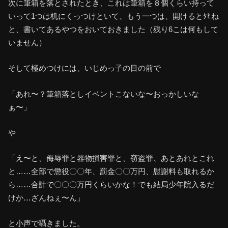
次に筆箱を落とされたとき、これは筆箱を８個くらい持って
いって1つは机にくっつけといて、もう一つは、開けるとﾀﾋね
と、書いてあるやつをおいておきました（残り6こは何もして
いません）
そして極めつけには、いじめっ子の目の前で
「あれ〜？筆箱落としイベントこないな〜おっかしいな
ぁ〜」
や
「え〜と、侮辱罪と器物損害罪と、窃盗罪、あとあれとこれ
と……全部で懲役〇〇年、罰金〇〇万円、慰謝料も取れるか
ら……合計で〇〇〇万円くらいかな！でも結局少年院入るだ
けか…ざんねぇ〜ん」
と小声で囁きました。