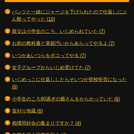
パンツと一緒にジャージを下げられたので仕返しにぶ
ん殴ってやった
(10)
親父は小学生のころ、いじめられていた
(7)
お前の教科書と筆箱汚いからあらってやるよ
(7)
いつかあいつらをボコってやる
(7)
女子グループからいじめ受けてた
(7)
いじめっこに仕返ししたらそいつが登校拒否になった
(6)
小学生のころ80過ぎの爺さんをからかっていた
(6)
首刈り地蔵
(6)
相撲同好会の集まりですか？
(4)