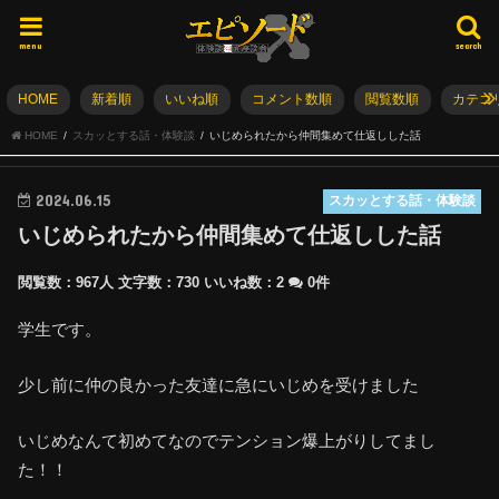
menu
search
HOME
新着順
いいね順
コメント数順
閲覧数順
カテゴ
HOME
スカッとする話・体験談
いじめられたから仲間集めて仕返しした話
2024.06.15
スカッとする話・体験談
いじめられたから仲間集めて仕返しした話
閲覧数：967人
文字数：730
いいね数：
2
0件
学生です。
少し前に仲の良かった友達に急にいじめを受けました
いじめなんて初めてなのでテンション爆上がりしてまし
た！！