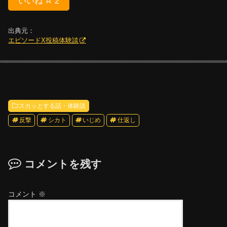
いいね
2
出典元：
エピソードX投稿体験談
スカッとする話・体験談
反撃
シカト
いじめ
仕返し
コメントを残す
コメント
※