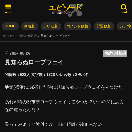
menu
search
HOME
新着順
いいね順
コメント数順
閲覧数順
カテゴ
HOME
奇妙な体験談
見知らぬロープウェイ
2024.06.24
奇妙な体験談
見知らぬロープウェイ
閲覧数：623人
文字数：1326
いいね数：
2
0件
地元(横浜)に帰省した時に見知らぬロープウェイをみつけた。
あれが噂の都市型ロープウェイってやつか？いつの間にあん
なの建ったんだ？
乗ってみようと近付くが一向に距離が縮まらない。