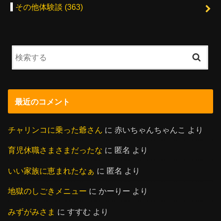
その他体験談
(363)
最近のコメント
チャリンコに乗った爺さん
に
赤いちゃんちゃんこ
より
育児休職さまさまだったな
に
匿名
より
いい家族に恵まれたなぁ
に
匿名
より
地獄のしごきメニュー
に
かーりー
より
みずがみさま
に
すすむ
より