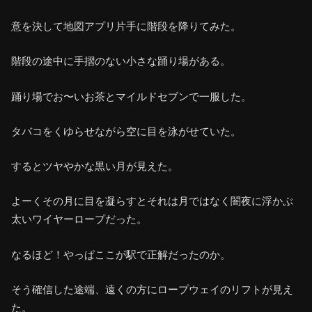
意を決して地図アプリ片手に階段を降りてみた。
階段の途中に手摺のない小さな踊り場がある。
踊り場でお〜いお茶とマイルドセブンで一服した。
タバコをくゆらせながら空に目を泳がせていた。
するとツヤやかな黒い月が見えた。
よーくその月に目を凝らすとそれは月ではなく闇夜に浮かぶ
太いワイヤーロープだった。
なるほど！やっぱここが駅で正解だったのか。
そう確信した途端、遠くの方にロープウェイのリフトが見え
た。