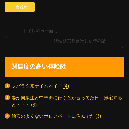
トイレの床一面に…
縁結び京都旅行した時の話
関連度の高い体験談
シバラク来ナイ方がイイ
(4)
妻が同級生と中華街に行くとか言ってた日、帰宅する
と・・・
(3)
治安のよくないボロアパートに住んでた
(3)