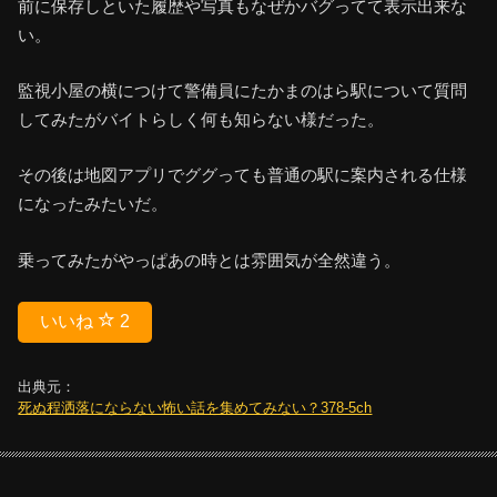
前に保存しといた履歴や写真もなぜかバグってて表示出来な
い。
監視小屋の横につけて警備員にたかまのはら駅について質問
してみたがバイトらしく何も知らない様だった。
その後は地図アプリでググっても普通の駅に案内される仕様
になったみたいだ。
乗ってみたがやっぱあの時とは雰囲気が全然違う。
いいね
2
出典元：
死ぬ程洒落にならない怖い話を集めてみない？378-5ch