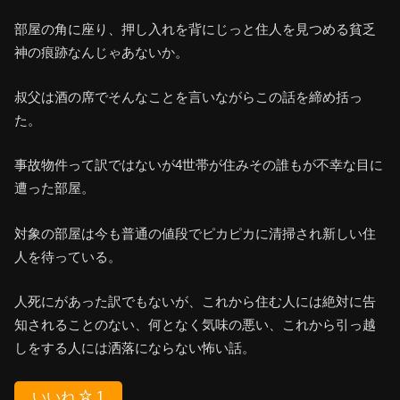
部屋の角に座り、押し入れを背にじっと住人を見つめる貧乏
神の痕跡なんじゃあないか。
叔父は酒の席でそんなことを言いながらこの話を締め括っ
た。
事故物件って訳ではないが4世帯が住みその誰もが不幸な目に
遭った部屋。
対象の部屋は今も普通の値段でピカピカに清掃され新しい住
人を待っている。
人死にがあった訳でもないが、これから住む人には絶対に告
知されることのない、何となく気味の悪い、これから引っ越
しをする人には洒落にならない怖い話。
いいね
1