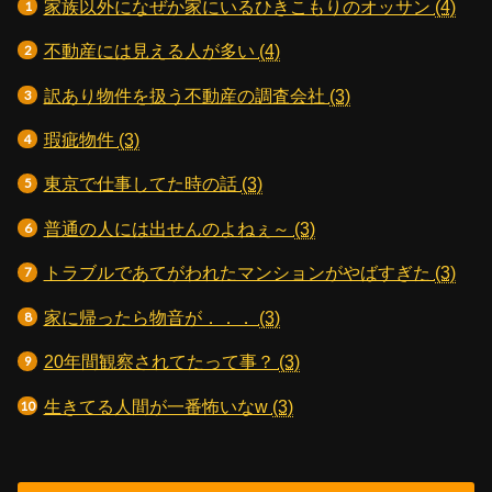
家族以外になぜか家にいるひきこもりのオッサン
(4)
不動産には見える人が多い
(4)
訳あり物件を扱う不動産の調査会社
(3)
瑕疵物件
(3)
東京で仕事してた時の話
(3)
普通の人には出せんのよねぇ～
(3)
トラブルであてがわれたマンションがやばすぎた
(3)
家に帰ったら物音が．．．
(3)
20年間観察されてたって事？
(3)
生きてる人間が一番怖いなw
(3)