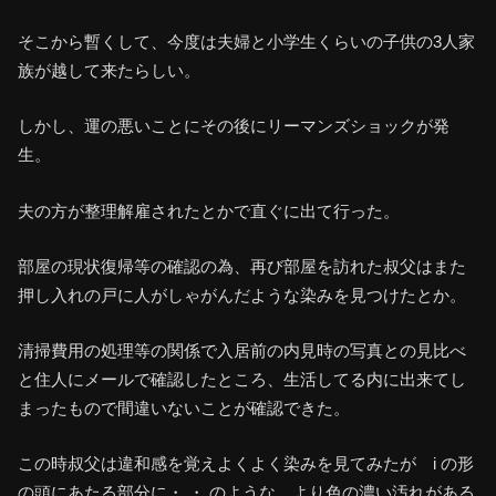
そこから暫くして、今度は夫婦と小学生くらいの子供の3人家
族が越して来たらしい。
しかし、運の悪いことにその後にリーマンズショックが発
生。
夫の方が整理解雇されたとかで直ぐに出て行った。
部屋の現状復帰等の確認の為、再び部屋を訪れた叔父はまた
押し入れの戸に人がしゃがんだような染みを見つけたとか。
清掃費用の処理等の関係で入居前の内見時の写真との見比べ
と住人にメールで確認したところ、生活してる内に出来てし
まったもので間違いないことが確認できた。
この時叔父は違和感を覚えよくよく染みを見てみたが i の形
の頭にあたる部分に・.・ のような、より色の濃い汚れがある