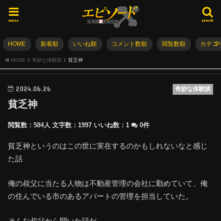
menu
search
HOME
新着順
いいね順
コメント数順
閲覧数順
カテゴ
HOME
奇妙な体験談
貧乏神
2024.06.26
奇妙な体験談
貧乏神
閲覧数：584人
文字数：1997
いいね数：
1
0件
貧乏神というのはこの世に実在するのかもしれないなと感じ
た話
俺の叔父に当たる人物は不動産管理の会社に勤めていて、俺
の住んでいる市のあるアパートの管理を担当していた。
そんな叔父から聞いた話だ。