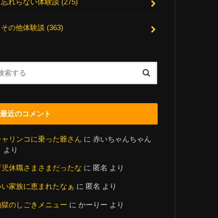
忘れらない体験談
(275)
その他体験談
(363)
最近のコメント
チャリンコに乗った爺さん
に
赤いちゃんちゃん
こ
より
育児休職さまさまだったな
に
匿名
より
いい家族に恵まれたなぁ
に
匿名
より
地獄のしごきメニュー
に
かーりー
より