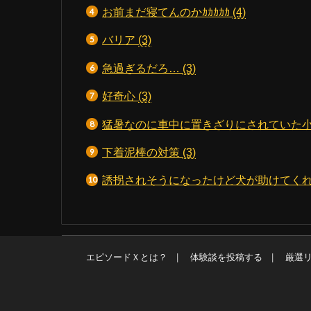
お前まだ寝てんのかｶｶｶｶｶ
(4)
バリア
(3)
急過ぎるだろ…
(3)
好奇心
(3)
猛暑なのに車中に置きざりにされていた
下着泥棒の対策
(3)
誘拐されそうになったけど犬が助けてく
エピソードＸとは？
体験談を投稿する
厳選