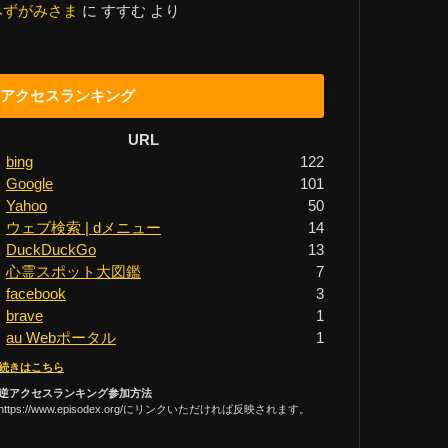
みずがみさま
に
すすむ
より
アクセスランキング
URL
bing
122
Google
101
Yahoo
50
ウェブ検索 | dメニュー
14
DuckDuckGo
13
心霊スポット大図鑑
7
facebook
3
brave
1
au Webポータル
1
続きはこちら
逆アクセスランキング参加方法
https://www.episodex.org/にリンクいただければ反映されます。