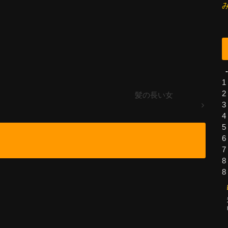
-
1
2
髪の長い女
3
4
5
6
7
8
8