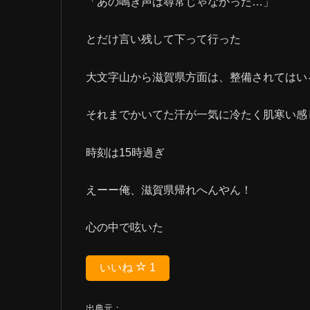
「あの鳴き声は尋常じゃなかった…」
とだけ言い残して下って行った
大文字山から滋賀県方面は、整備されてはい
それまでかいてた汗が一気に冷たく肌寒い感
時刻は15時過ぎ
えーー俺、滋賀県帰れへんやん！
心の中で呟いた
いいね
1
出典元：