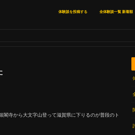
体験談を投稿する
全体験談一覧 新着順
全体験談一覧 新着順
いいね順
閲覧数順
コメント数順
た
銀閣寺から大文字山登って滋賀県に下りるのが普段のト