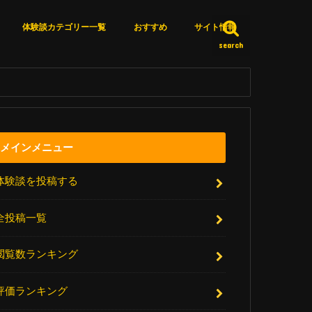
体験談カテゴリー一覧
おすすめ
サイト情報
search
カテゴリー一覧
体験談詳細検索
いいね済みリスト
エピソードＸとは？
サイト更新情報
厳選リンク集
アクセスランキング
お問い合わせ
メインメニュー
体験談を投稿する
全投稿一覧
閲覧数ランキング
評価ランキング