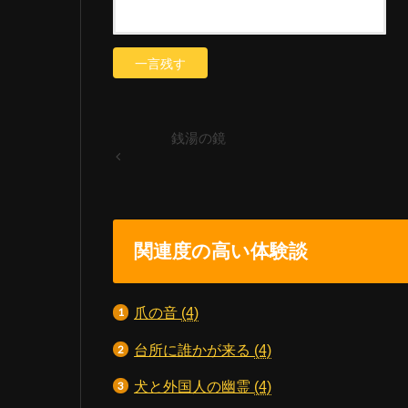
銭湯の鏡
関連度の高い体験談
爪の音
(4)
台所に誰かが来る
(4)
犬と外国人の幽霊
(4)