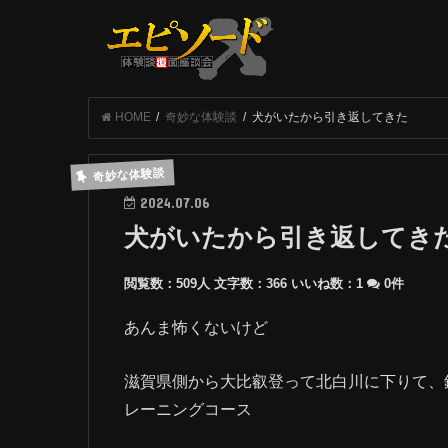
HOME
奇妙な体験談
犬がいたから引き返してきた
奇妙な体験談
2024.07.06
犬がいたから引き返してき
閲覧数：509人
文字数：366
いいね数：
1
0件
あんま怖くないけど
滋賀県側から大比叡登って北白川に下りて、
レーニングコース