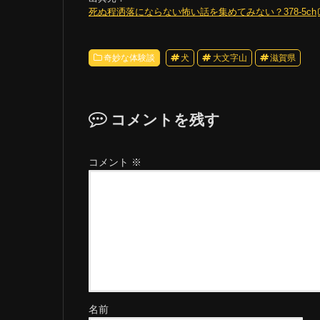
死ぬ程洒落にならない怖い話を集めてみない？378-5ch
奇妙な体験談
犬
大文字山
滋賀県
コメントを残す
コメント
※
名前