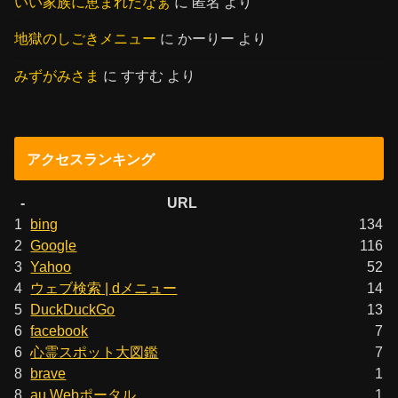
いい家族に恵まれたなぁ
に
匿名
より
地獄のしごきメニュー
に
かーりー
より
みずがみさま
に
すすむ
より
アクセスランキング
-
URL
1
bing
134
2
Google
116
3
Yahoo
52
4
ウェブ検索 | dメニュー
14
5
DuckDuckGo
13
6
facebook
7
6
心霊スポット大図鑑
7
8
brave
1
8
au Webポータル
1