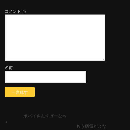
コメント
※
名前
ポパイさんすげーなｗ
もう病気だよな