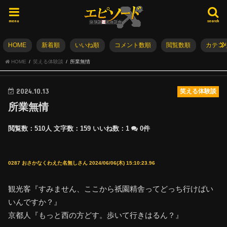
menu
search
HOME
新着順
いいね順
コメント数順
閲覧数順
カテゴ
HOME
笑える体験談
所業無情
2024.10.13
笑える体験談
所業無情
閲覧数：510人
文字数：159
いいね数：
1
0件
0287 おさかなくわえた名無しさん 2024/06/06(木) 15:10:23.96
観光客『すみません、ここから祇園精舎ってどっち行けばい
いんですか？』
京都人『もっと西の方どす。歩いて行きはるん？』