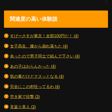
関連度の高い体験談
すげーさすが東京！全部100円だ！
(4)
女子高生、膝から崩れ落ちた
(4)
余ったので男子同士で組んで下さい
(4)
あの子はおらんかった
(4)
気の毒だけどクスッとなる
(4)
完全にこの村狂ってるわ
(4)
空き家で目撃
(3)
見返り美人
(3)