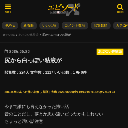
menu
search
HOME
新着順
いいね順
コメント数順
閲覧数順
カテゴ
HOME
あぶない体験談
尻から白っぽい粘液が
2026.05.20
あぶない体験談
尻から白っぽい粘液が
閲覧数：224人
文字数：1117
いいね数：
1
0件
286 本当にあった怖い名無し 垢版 | 大砲 2020/05/29(金) 10:40:09.91ID:Qfr7ZEeF03
今まで誰にも言えなかった怖い話
昔のことだし、夢とか思い違いだったかもしれない
ちょっと汚い話注意