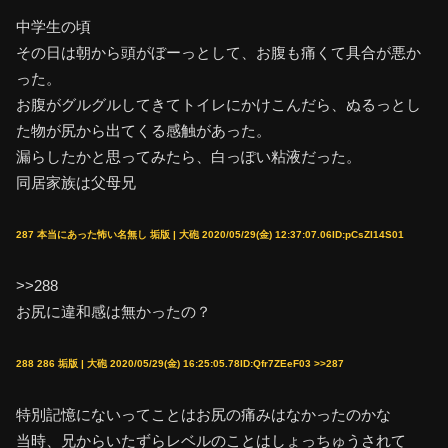
中学生の頃
その日は朝から頭がぼーっとして、お腹も痛くて具合が悪か
った。
お腹がグルグルしてきてトイレにかけこんだら、ぬるっとし
た物が尻から出てくる感触があった。
漏らしたかと思ってみたら、白っぽい粘液だった。
同居家族は父母兄
287 本当にあった怖い名無し 垢版 | 大砲 2020/05/29(金) 12:37:07.06ID:pCsZI14S01
>>288
お尻に違和感は無かったの？
288 286 垢版 | 大砲 2020/05/29(金) 16:25:05.78ID:Qfr7ZEeF03 >>287
特別記憶にないってことはお尻の痛みはなかったのかな
当時、兄からいたずらレベルのことはしょっちゅうされて