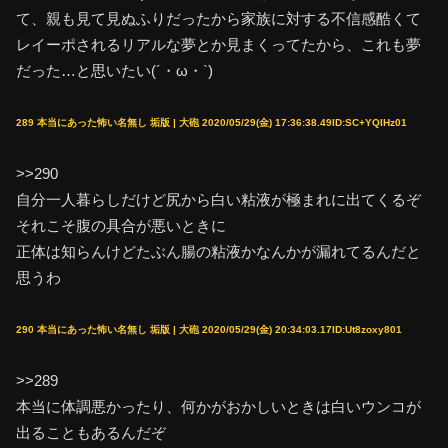
て、親も見て見ぬふりだったから家族に対する不信感酷くて
レイーポされるリアルな夢とか見まくってたから、これも夢
だった…と思いたい(´・ω・`)
289 本当にあった怖い名無し 垢版 | 大砲 2020/05/29(金) 17:36:38.49ID:SC+YQIHz01
>>290
自分一人暮らしだけど尻から白い粘液が極まれに出てくるぞ
それこそ腹の具合が悪いときに
正体は知らんけどたぶん腸の粘液かなんかが漏れてるんだと
思うわ
290 本当にあった怖い名無し 垢版 | 大砲 2020/05/29(金) 20:34:03.17ID:Ut8zoxy801
>>289
本当に体調悪かったり、何かがおかしいときは白いウンコが
出ることもあるんだぞ