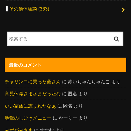
その他体験談
(363)
最近のコメント
チャリンコに乗った爺さん
に
赤いちゃんちゃんこ
より
育児休職さまさまだったな
に
匿名
より
いい家族に恵まれたなぁ
に
匿名
より
地獄のしごきメニュー
に
かーりー
より
みずがみさま
に
すすむ
より