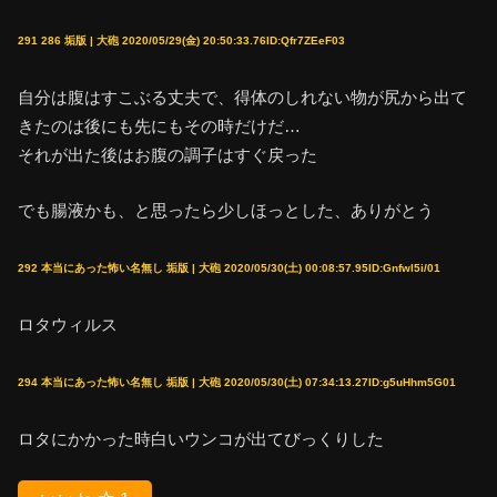
291 286 垢版 | 大砲 2020/05/29(金) 20:50:33.76ID:Qfr7ZEeF03
自分は腹はすこぶる丈夫で、得体のしれない物が尻から出て
きたのは後にも先にもその時だけだ…
それが出た後はお腹の調子はすぐ戻った
でも腸液かも、と思ったら少しほっとした、ありがとう
292 本当にあった怖い名無し 垢版 | 大砲 2020/05/30(土) 00:08:57.95ID:Gnfwl5i/01
ロタウィルス
294 本当にあった怖い名無し 垢版 | 大砲 2020/05/30(土) 07:34:13.27ID:g5uHhm5G01
ロタにかかった時白いウンコが出てびっくりした