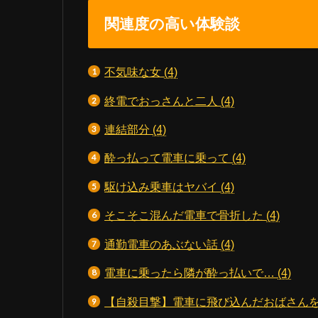
関連度の高い体験談
不気味な女
(4)
終電でおっさんと二人
(4)
連結部分
(4)
酔っ払って電車に乗って
(4)
駆け込み乗車はヤバイ
(4)
そこそこ混んだ電車で骨折した
(4)
通勤電車のあぶない話
(4)
電車に乗ったら隣が酔っ払いで…
(4)
【自殺目撃】電車に飛び込んだおばさん