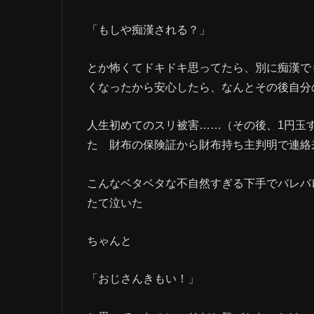
「もしや痴漢される？」
とか怖くてドキドキ思ってたら、別に痴漢で
くなったから安心したら、なんとその後自分
人生初めてのスリ被害……（その後、1円玉
た 財布の保険証から財布持ち主判明で連絡
こんなベタベタな不自然すぎる下手でバレバ
たて泣いた
ちゃんと
「おじさんきもい！」