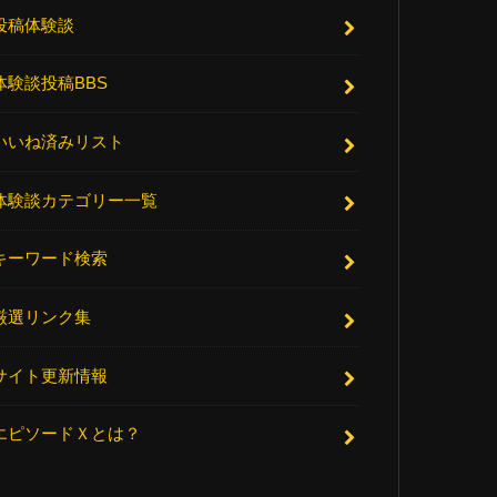
投稿体験談
体験談投稿BBS
いいね済みリスト
体験談カテゴリー一覧
キーワード検索
厳選リンク集
サイト更新情報
エピソードＸとは？