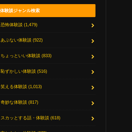
体験談ジャンル検索
恐怖体験談
(1,479)
あぶない体験談
(922)
ちょっといい体験談
(833)
恥ずかしい体験談
(516)
笑える体験談
(1,013)
奇妙な体験談
(817)
スカッとする話・体験談
(618)