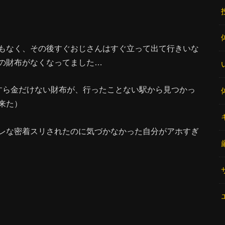
もなく、その後すぐおじさんはすぐ立って出て行きいな
の財布がなくなってました…
すら金だけない財布が、行ったことない駅から見つかっ
来た）
レな密着スリされたのに気づかなかった自分がアホすぎ