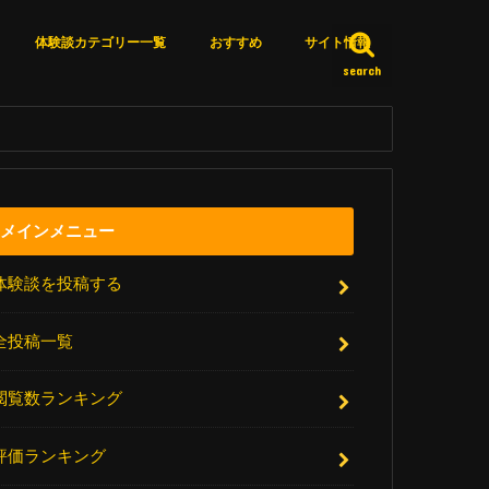
体験談カテゴリー一覧
おすすめ
サイト情報
search
カテゴリー一覧
体験談詳細検索
いいね済みリスト
エピソードＸとは？
サイト更新情報
厳選リンク集
アクセスランキング
お問い合わせ
メインメニュー
体験談を投稿する
全投稿一覧
閲覧数ランキング
評価ランキング