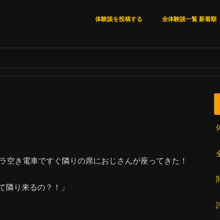
体験談を投稿する
全体験談一覧 新着順
全体験談一覧 新着順
いいね順
閲覧数順
コメント数順
ガラ空き電車ですぐ隣りの席におじさんが座ってきた！
て隣り来るの？！」