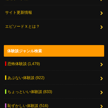
サイト更新情報
エピソードＸとは？
体験談ジャンル検索
恐怖体験談
(1,479)
あぶない体験談
(922)
ちょっといい体験談
(833)
恥ずかしい体験談
(516)