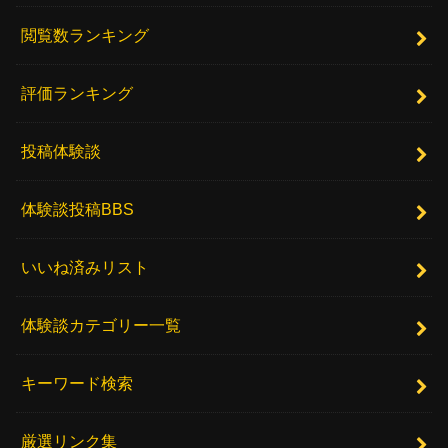
閲覧数ランキング
評価ランキング
投稿体験談
体験談投稿BBS
いいね済みリスト
体験談カテゴリー一覧
キーワード検索
厳選リンク集