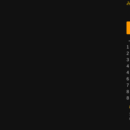
-
1
2
3
4
4
6
7
8
8