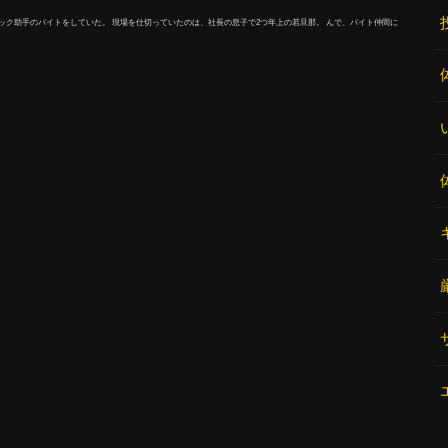
ック助手のバイトをしていた。 現場を仕切っていたのは、社長の息子で2つ年上の若旦那。 んで、バイト仲間に