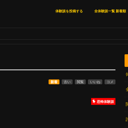
体験談を投稿する
全体験談一覧 新着順
全体験談一覧 新着順
いいね順
閲覧数順
コメント数順
新着
古い
閲覧
いいね
コメ
恐怖体験談