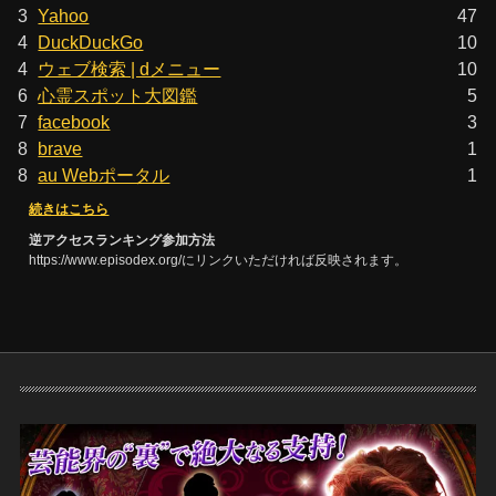
3
Yahoo
47
4
DuckDuckGo
10
4
ウェブ検索 | dメニュー
10
6
心霊スポット大図鑑
5
7
facebook
3
8
brave
1
8
au Webポータル
1
続きはこちら
逆アクセスランキング参加方法
https://www.episodex.org/にリンクいただければ反映されます。