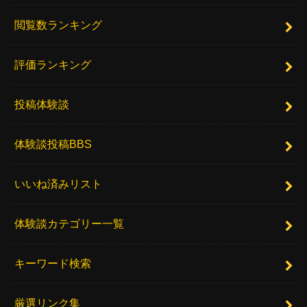
閲覧数ランキング
評価ランキング
投稿体験談
体験談投稿BBS
いいね済みリスト
体験談カテゴリー一覧
キーワード検索
厳選リンク集