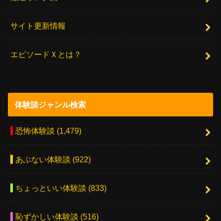
サイト更新情報
エピソードＸとは？
体験談ジャンル検索
恐怖体験談
(1,479)
あぶない体験談
(922)
ちょっといい体験談
(833)
恥ずかしい体験談
(516)