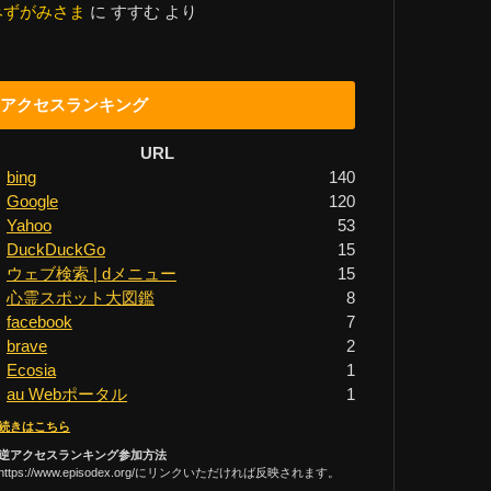
みずがみさま
に
すすむ
より
アクセスランキング
URL
bing
140
Google
120
Yahoo
53
DuckDuckGo
15
ウェブ検索 | dメニュー
15
心霊スポット大図鑑
8
facebook
7
brave
2
Ecosia
1
au Webポータル
1
続きはこちら
逆アクセスランキング参加方法
https://www.episodex.org/にリンクいただければ反映されます。