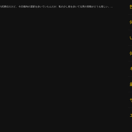
S43 名も知らぬ他所様の武勇伝だけど。 今日都内の某駅を歩いていたんだが、私の少し前を歩いてる男の挙動がどうも怪しい。…