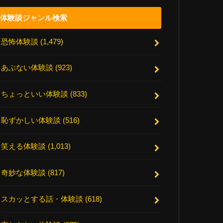
体験談ジャンル検索
恐怖体験談
(1,479)
あぶない体験談
(923)
ちょっといい体験談
(833)
恥ずかしい体験談
(516)
笑える体験談
(1,013)
奇妙な体験談
(817)
スカッとする話・体験談
(618)