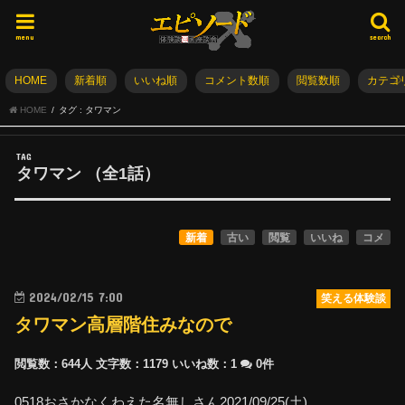
menu
search
HOME
新着順
いいね順
コメント数順
閲覧数順
カテゴ
HOME
タグ : タワマン
TAG
タワマン
（全
1
話）
新着
古い
閲覧
いいね
コメ
2024/02/15 7:00
笑える体験談
タワマン高層階住みなので
閲覧数：644人
文字数：1179
いいね数：
1
0件
0518おさかなくわえた名無しさん2021/09/25(土)