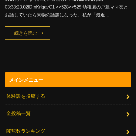
03:38:23.02ID:nKrlqavC1 >>528>>529 幼稚園の戸建ママ友と
お話していたら果物の話題になった。私が「最近…
続きを読む
メインメニュー
体験談を投稿する
全投稿一覧
閲覧数ランキング