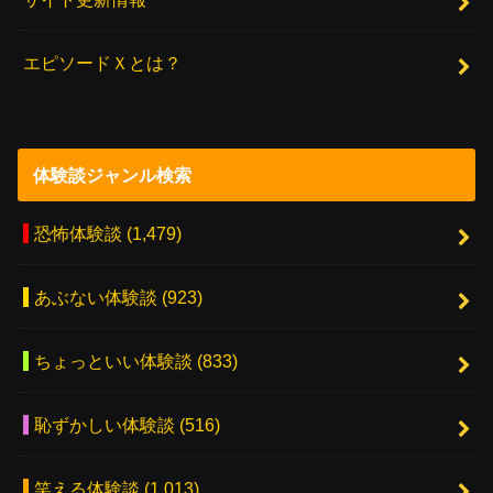
エピソードＸとは？
体験談ジャンル検索
恐怖体験談
(1,479)
あぶない体験談
(923)
ちょっといい体験談
(833)
恥ずかしい体験談
(516)
笑える体験談
(1,013)