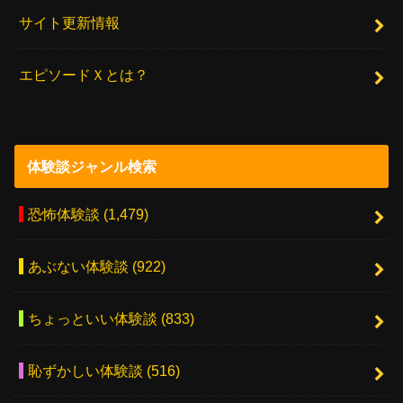
サイト更新情報
エピソードＸとは？
体験談ジャンル検索
恐怖体験談
(1,479)
あぶない体験談
(922)
ちょっといい体験談
(833)
恥ずかしい体験談
(516)