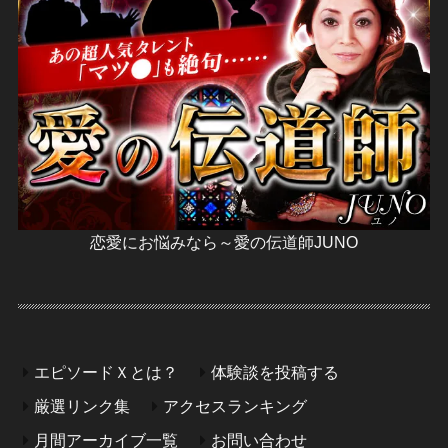
恋愛にお悩みなら～愛の伝道師JUNO
エピソードＸとは？
体験談を投稿する
厳選リンク集
アクセスランキング
月間アーカイブ一覧
お問い合わせ