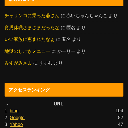
チャリンコに乗った爺さん
に
赤いちゃんちゃんこ
より
育児休職さまさまだったな
に
匿名
より
いい家族に恵まれたなぁ
に
匿名
より
地獄のしごきメニュー
に
かーりー
より
みずがみさま
に
すすむ
より
アクセスランキング
-
URL
1
bing
104
2
Google
82
3
Yahoo
47