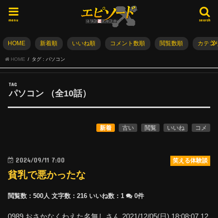
menu
search
HOME
新着順
いいね順
コメント数順
閲覧数順
カテゴ
HOME
タグ : パソコン
TAG
パソコン
（全
10
話）
新着
古い
閲覧
いいね
コメ
2024/09/11 7:00
笑える体験談
貧乳で悪かったな
閲覧数：500人
文字数：216
いいね数：
1
0件
0989 おさかなくわえた名無しさん 2021/12/05(日) 18:08:07.12