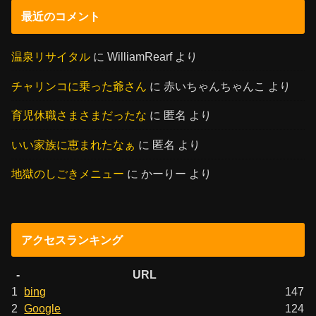
最近のコメント
温泉リサイタル
に
WilliamRearf
より
チャリンコに乗った爺さん
に
赤いちゃんちゃんこ
より
育児休職さまさまだったな
に
匿名
より
いい家族に恵まれたなぁ
に
匿名
より
地獄のしごきメニュー
に
かーりー
より
アクセスランキング
-
URL
1
bing
147
2
Google
124