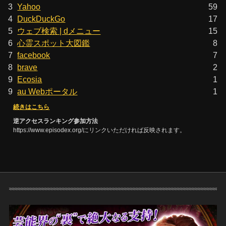
3
Yahoo
59
4
DuckDuckGo
17
5
ウェブ検索 | dメニュー
15
6
心霊スポット大図鑑
8
7
facebook
7
8
brave
2
9
Ecosia
1
9
au Webポータル
1
続きはこちら
逆アクセスランキング参加方法
https://www.episodex.org/にリンクいただければ反映されます。