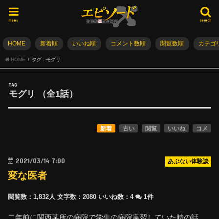
menu
search
HOME
新着順
いいね順
コメント数順
閲覧数順
カテゴ
HOME
タグ : モグリ
TAG
モグリ
（全
1
話）
新着
古い
閲覧
いいね
コメ
2021/03/14 7:00
あぶない体験談
変な医者
閲覧数：1,832人
文字数：2080
いいね数：
4
1件
二年前に関西某所の病院で学生の病院実習していた時の話。