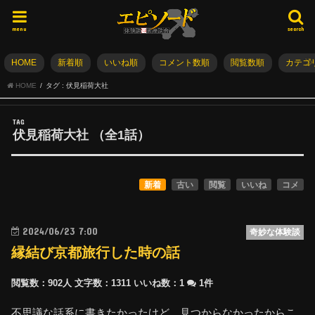
menu
search
HOME
新着順
いいね順
コメント数順
閲覧数順
カテゴ
HOME
タグ : 伏見稲荷大社
TAG
伏見稲荷大社
（全
1
話）
新着
古い
閲覧
いいね
コメ
2024/06/23 7:00
奇妙な体験談
縁結び京都旅行した時の話
閲覧数：902人
文字数：1311
いいね数：
1
1件
不思議な話系に書きたかったけど、見つからなかったからこ