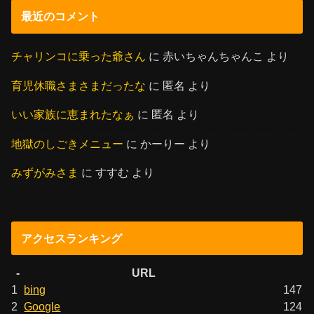
最近のコメント
チャリンコに乗った爺さん
に
赤いちゃんちゃんこ
より
育児休職さまさまだったな
に
匿名
より
いい家族に恵まれたなぁ
に
匿名
より
地獄のしごきメニュー
に
かーりー
より
みずがみさま
に
すすむ
より
アクセスランキング
-
URL
1
bing
147
2
Google
124