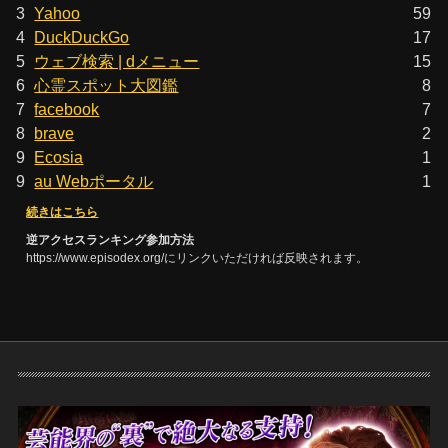
3
Yahoo
59
4
DuckDuckGo
17
5
ウェブ検索 | dメニュー
15
6
心霊スポット大図鑑
8
7
facebook
7
8
brave
2
9
Ecosia
1
9
au Webポータル
1
続きはこちら
逆アクセスランキング参加方法
https://www.episodex.org/にリンクいただければ反映されます。