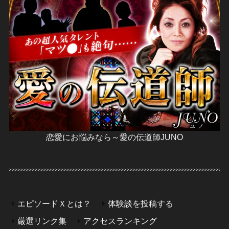
恋愛にお悩みなら～愛の伝道師JUNO
エピソードＸとは？
体験談を投稿する
厳選リンク集
アクセスランキング