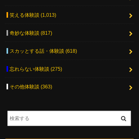
笑える体験談
(1,013)
奇妙な体験談
(817)
スカッとする話・体験談
(618)
忘れらない体験談
(275)
その他体験談
(363)