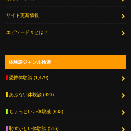
サイト更新情報
エピソードＸとは？
体験談ジャンル検索
恐怖体験談
(1,479)
あぶない体験談
(923)
ちょっといい体験談
(833)
恥ずかしい体験談
(516)