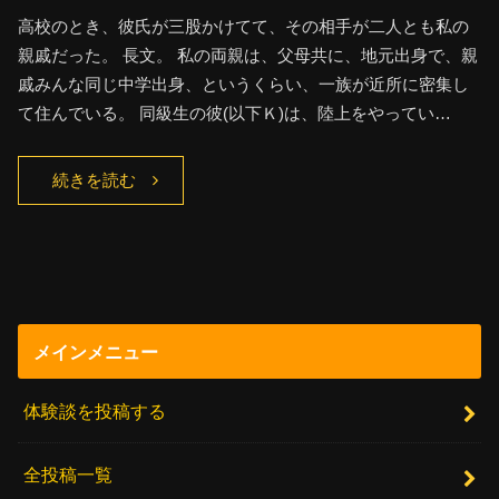
高校のとき、彼氏が三股かけてて、その相手が二人とも私の
親戚だった。 長文。 私の両親は、父母共に、地元出身で、親
戚みんな同じ中学出身、というくらい、一族が近所に密集し
て住んでいる。 同級生の彼(以下Ｋ)は、陸上をやってい…
続きを読む
メインメニュー
体験談を投稿する
全投稿一覧