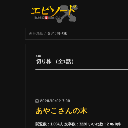
HOME
タグ : 切り株
TAG
切り株
（全
1
話）
2020/10/02 7:00
あやこさんの木
閲覧数：1,694人
文字数：3220
いいね数：
2
0件