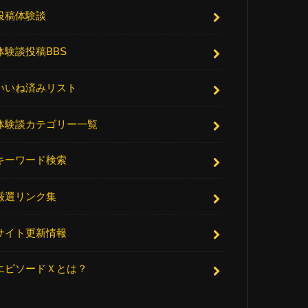
投稿体験談
体験談投稿BBS
いいね済みリスト
体験談カテゴリー一覧
キーワード検索
厳選リンク集
サイト更新情報
エピソードＸとは？