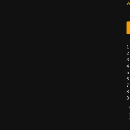
-
1
2
3
4
5
6
7
8
8