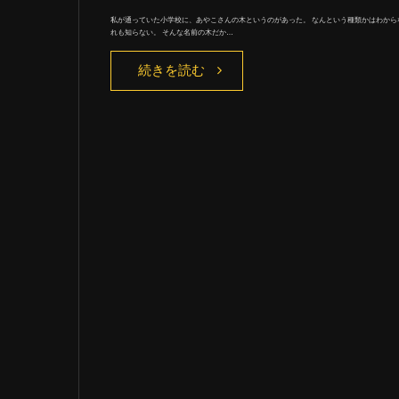
私が通っていた小学校に、あやこさんの木というのがあった。 なんという種類かはわから
れも知らない。 そんな名前の木だか…
続きを読む