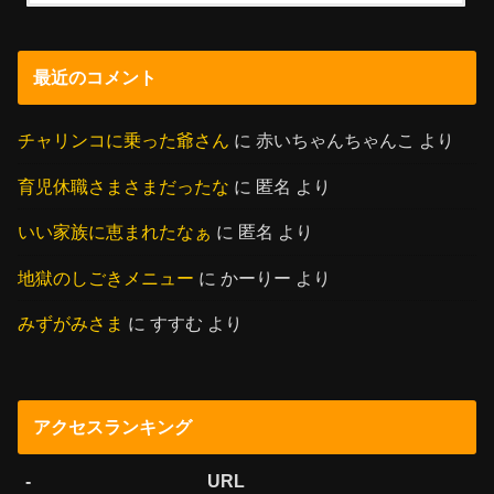
最近のコメント
チャリンコに乗った爺さん
に
赤いちゃんちゃんこ
より
育児休職さまさまだったな
に
匿名
より
いい家族に恵まれたなぁ
に
匿名
より
地獄のしごきメニュー
に
かーりー
より
みずがみさま
に
すすむ
より
アクセスランキング
-
URL