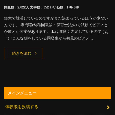
閲覧数：2,022人
文字数：352
いいね数：
1
0件
短大で就活しているのですがまだ決まっているほうが少ない
んです。 専門職(幼稚園教諭・保育士)なので試験でピアノと
か歌とか面接があります。 私は運良く内定しているので (´Д
｀) ↑こんな顔をしている同級生から初見のピアノ…
続きを読む
メインメニュー
体験談を投稿する