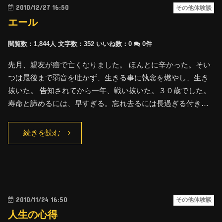
2010/12/27 16:50
その他体験談
エール
閲覧数：1,844人
文字数：352
いいね数：
0
0件
先月、親友が癌で亡くなりました。 ほんとに辛かった。そい
つは最後まで弱音を吐かず、生きる事に執念を燃やし、生き
抜いた。 告知されてから一年、戦い抜いた。３０歳でした。
寿命と諦めるには、早すぎる。忘れ去るには長過ぎる付き…
続きを読む
2010/11/24 16:50
その他体験談
人生の心得