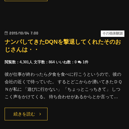
2015/10/04 7:00
その他体験談
ナンパしてきたDQNを撃退してくれたそのお
じさんは・・
閲覧数：4,301人
文字数：864
いいね数：
0
1件
彼が仕事が終わったら夕食を食べに行こうというので、彼の
会社の近くで待っていた。 するとどこからか湧いてきたＤＱ
Ｎが私に 「遊びに行かない」 「ちょっとこっちきて」 しつ
こく声をかけてくる。 待ち合わせがあるからとか言って…
続きを読む