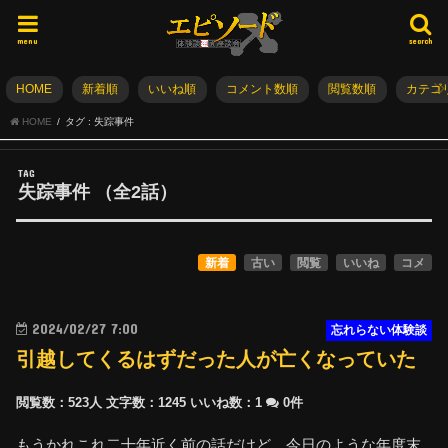
menu
search
HOME
新着順
いいね順
コメント数順
閲覧数順
カテゴ
HOME
タグ : 失踪事件
TAG
失踪事件
（全
2
話）
新着
古い
閲覧
いいね
コメ
2024/02/27 7:00
忘れらない体験談
引越してくるはずだった人が亡くなっていた
閲覧数：523人
文字数：1245
いいね数：
1
0件
もうかれこれ二十年近く前の話だけど、今日のような年度末