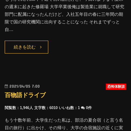
の週末に起きた修羅場 大学卒業後俺は製造業に就職して研究
部門に配属になったんだけど、入社五年目の春に三年間の期
限で国の研究機関に出向することになった それまでずっと
自…
続きを読む
2021/04/05 7:00
恐怖体験談
百物語ドライブ
閲覧数：1,946人
文字数：6010
いいね数：
1
0件
もう十数年前、大学生だった私は、部活の夏合宿（と言う名
目の旅行）に出かけ、その帰り、大学の合宿施設の近くに実