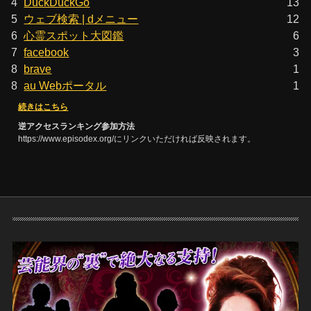
4
DuckDuckGo
13
5
ウェブ検索 | dメニュー
12
6
心霊スポット大図鑑
6
7
facebook
3
8
brave
1
8
au Webポータル
1
続きはこちら
逆アクセスランキング参加方法
https://www.episodex.org/にリンクいただければ反映されます。