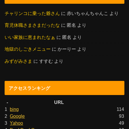
チャリンコに乗った爺さん
に
赤いちゃんちゃんこ
より
育児休職さまさまだったな
に
匿名
より
いい家族に恵まれたなぁ
に
匿名
より
地獄のしごきメニュー
に
かーりー
より
みずがみさま
に
すすむ
より
アクセスランキング
-
URL
1
bing
114
2
Google
93
3
Yahoo
49